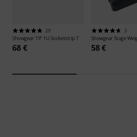
29
3
Showgear
19" 1U Socketstrip 7
Showgear
Stage Weig
68 €
58 €