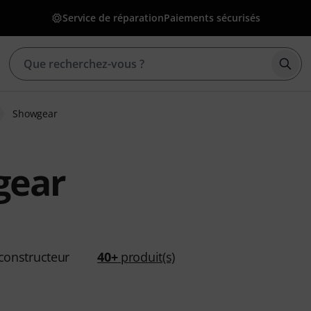
Service de réparation
Paiements sécurisés
Déma
Showgear
gear
constructeur
40+
produit(s)