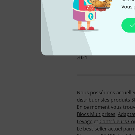
Vous 
CHEZ NOUS DEPUIS
2021
Nous possédons actuellem
distribuonsles produits 
En ce moment vous trouve
Blocs Multiprises
,
Adaptat
Levage
et
Contrôleurs C
Le best-seller actuel parm