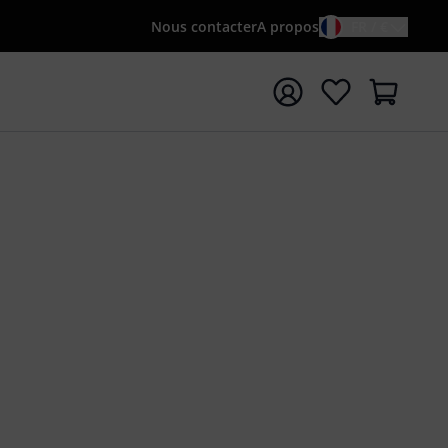
Nous contacter
A propos
FR / €
rrer la recherche avec le terme de recherche {searchTerm