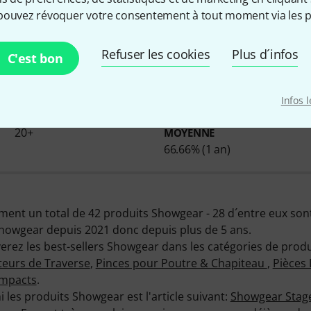
pouvez révoquer votre consentement à tout moment via les p
Infos sur Showgear
Refuser les cookies
Plus d´infos
C'est bon
Infos 
PRODUITS EN STOCK
Ø DISPONIBLITÉ
20+
MOYENNE
66.66% (1 an)
ent un total de 42 produits Showgear - 28 d´entre eux sont
Showgear depuis 2021 donc depuis plus de 5 ans.
rez les best-sellers Showgear dans les catégories de prod
eurs de Traverse
,
Pinces pour Poutre & Chapiteau
,
Pièces
ompacts
.
i les produits Showgear est l'article suivant:
Showgear Stage