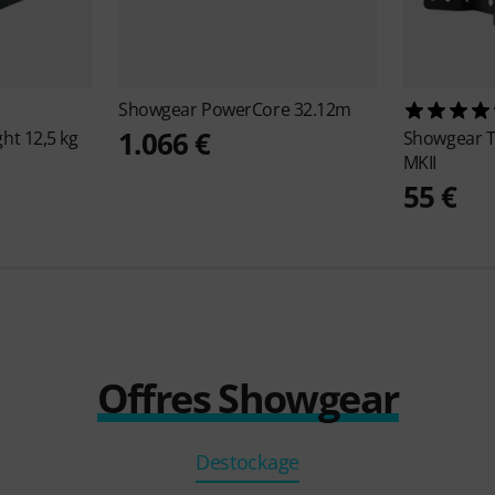
Showgear
PowerCore 32.12m
1.066 €
ht 12,5 kg
Showgear
T
MKII
55 €
Offres Showgear
Destockage