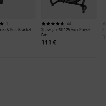
1
44
ree & Pole Bracket
Showgear
SF-125 Axial Power
S
Fan
1
111 €