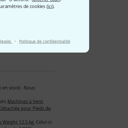
aramètres de cookies (
ici
).
·
légales
Politique de confidentialité
 en stock . Nous
uits
Machines à Vent
,
 Détachée pour Pieds de
 Weight 12,5 kg
. Celui-ci: