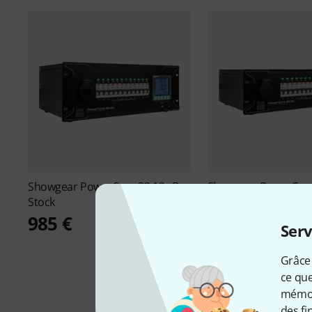
Showgear
PowerCore 32.12c B-
Showgear
PowerCore
Stock
Stock
985 €
899 €
Serv
Grâce 
ce que
mémori
des fi