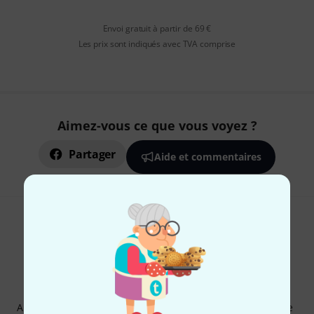
Envoi gratuit à partir de 69 €
Les prix sont indiqués avec TVA comprise
Aimez-vous ce que vous voyez ?
Partager
Aide et commentaires
Newsletters Thomann
Abonnez-vous à la newsletter Thomann et, avec un peu de