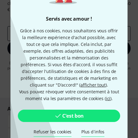
chance, gagnez l'un des 50 bons d'achat d'une valeur de 50
€ chacun!
Articles inspirants
Deals
Aperçus Thomann
Servis avec amour !
Grâce à nos cookies, nous souhaitons vous offrir
Adresse e-mail
*
la meilleure expérience d'achat possible, avec
tout ce que cela implique. Cela inclut, par
S'inscrire maintenant
exemple, des offres adaptées, des publicités
personnalisées et la mémorisation des
En cliquant sur "S'inscrire maintenant", vous acceptez de recevoir des
préférences. Si vous êtes d'accord, il vous suffit
publicités par e-mail. La désinscription est possible à tout moment. Vous
d'accepter l'utilisation de cookies à des fins de
pouvez trouver plus d'informations à ce sujet dans notre
Politique de
préférences, de statistiques et de marketing en
confidentialité
.
cliquant sur "D'accord!" (
afficher tout
).
* Requis
Vous pouvez révoquer votre consentement à tout
moment via les paramètres de cookies (
ici
).
Achetez et payez en toute sécurité
C'est bon
Refuser les cookies
Plus d´infos