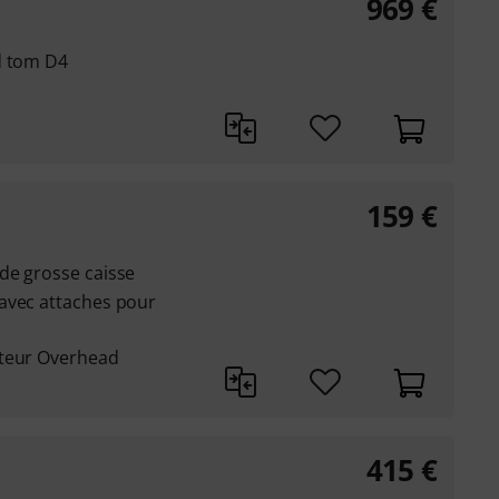
969
€
d tom D4
159
€
de grosse caisse
avec attaches pour
ateur Overhead
415
€