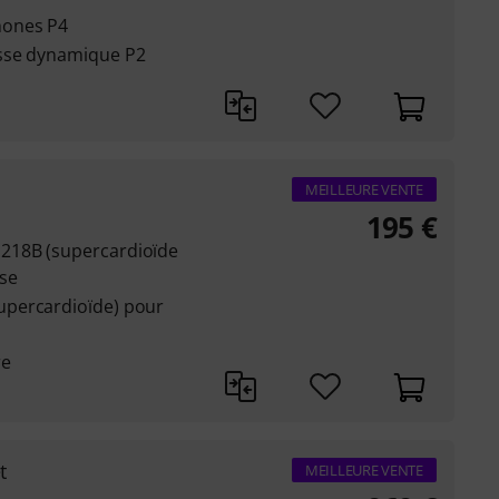
hones P4
sse dynamique P2
MEILLEURE VENTE
195
€
218B (supercardioïde
sse
percardioïde) pour
re
t
MEILLEURE VENTE