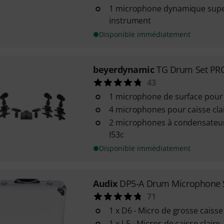
1 microphone dynamique supe
instrument
Disponible immédiatement
beyerdynamic
TG Drum Set PR
43
1 microphone de surface pour
4 microphones pour caisse cl
2 microphones à condensateu
I53c
Disponible immédiatement
Audix
DP5-A Drum Microphone 
71
1 x D6 - Micro de grosse caisse
1 x I-5 - Micros de caisse claire