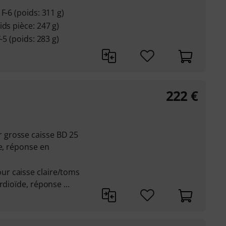
F-6 (poids: 311 g)
ds pièce: 247 g)
-5 (poids: 283 g)
222
€
grosse caisse BD 25
de, réponse en
r caisse claire/toms
rdioïde, réponse ...