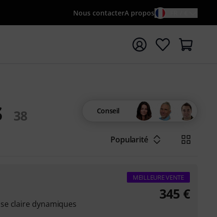
Nous contacter
A propos
FR / €
rrer la recherche avec le terme de recherche {searchTerm
s
Conseil
38
Popularité
MEILLEURE VENTE
345
€
se claire dynamiques