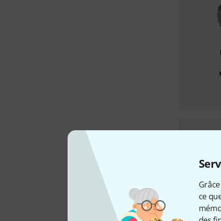
Serv
Grâce 
ce que
mémori
des fi