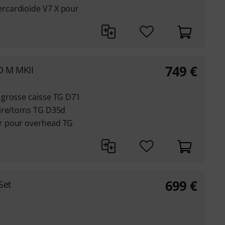
rcardioïde V7 X pour
749
€
O M MKII
 grosse caisse TG D71
aire/toms TG D35d
r pour overhead TG
699
€
Set