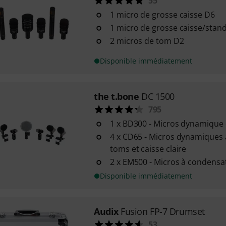
55
1 micro de grosse caisse D6
1 micro de grosse caisse/stan
2 micros de tom D2
Disponible immédiatement
the t.bone
DC 1500
795
1 x BD300 - Micros dynamique 
4 x CD65 - Micros dynamiques 
toms et caisse claire
2 x EM500 - Micros à condens
Disponible immédiatement
Audix
Fusion FP-7 Drumset
53