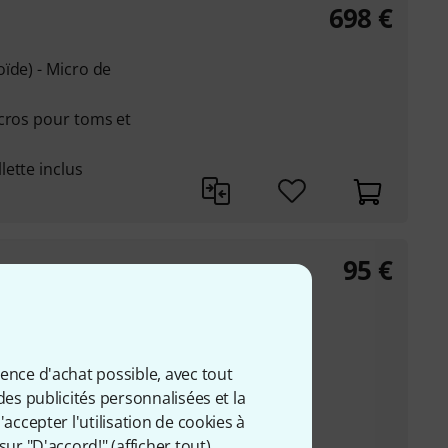
698
€
ïde) - Micro de
icros pour toms et
ette inclus
95
€
rt et supports pour
 grosse caisse de
ience d'achat possible, avec tout
des publicités personnalisées et la
condensateur
accepter l'utilisation de cookies à
sur "D'accord!" (
afficher tout
).