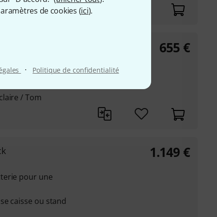
aramètres de cookies (
ici
).
655
€
·
légales
Politique de confidentialité
se PGA52
laire / Tom
1.149
€
ck
terie pour une
se caisse ou stand