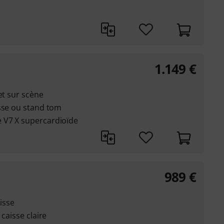
1.149
€
et sur scène
isse ou stand tom
 V7 X supercardioïde
989
€
aisse
caisse claire