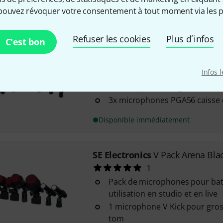
pouvez révoquer votre consentement à tout moment via les p
Disponible sous 7–9 semaines
Refuser les cookies
Plus d´infos
C'est bon
Shure
PGA Drumkit 7
30
Infos 
Série PG Alta
1x microphone de grosse cais
3x microphones PGA56 caisse c
Disponible immédiatement
SE Electronics
V Pack Arena Bla
1
Pack de microphones pour bat
utilisation en studio et en live
1 microphone V Kick pour gros
tom