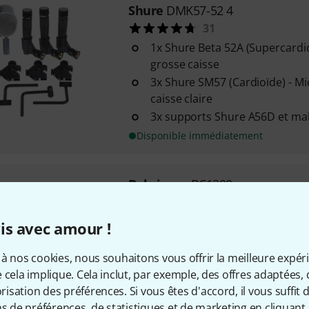
Shure
DMK57-52 4
31
1x Shure Beta 52A (Supercardio
grosse caisse
3x Shure SM57 (Cardioïde) - M
caisse claire
3x supports Shure A56D et mall
Disponible immédiatement
Behringer
BC1200
115
Livré avec mallette de transpo
is avec amour !
tous les micros
1x microphone dynamique pour
à nos cookies, nous souhaitons vous offrir la meilleure expér
directivité cardioïde (KM1200)
 cela implique. Cela inclut, par exemple, des offres adaptées, 
2x microphones Overheads à 
sation des préférences. Si vous êtes d'accord, il vous suffit d'
cardioïdes (CM1200)
ns de préférences, de statistiques et de marketing en cliquant 