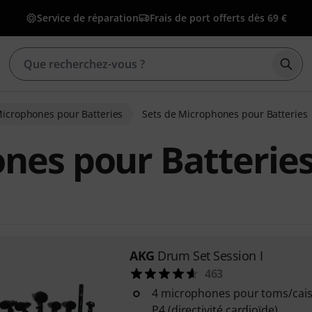
Service de réparation
Frais de port offerts dès 69 €
Déma
icrophones pour Batteries
Sets de Microphones pour Batteries
nes pour Batterie
AKG
Drum Set Session I
463
4 microphones pour toms/cais
P4 (directivité cardioïde)