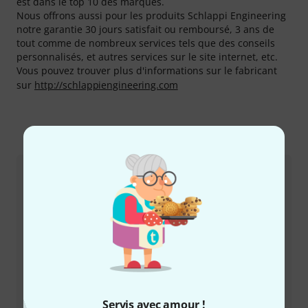
est dans le top 10 des marques.
Nous offrons aussi pour les produits Schlappi Engineering
notre garantie 30 jours satisfait ou remboursé, 3 ans de
tout comme de nombreux services tels que des conseils
personnalisés, et autres services sur le site internet, etc.
Vous pouvez trouver plus d'informations sur le fabricant
sur
http://schlappiengineering.com
Comment nous contacter
Service Client France
Servis avec amour !