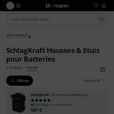
Démarr
SchlagKraft Housses & Etuis
pour Batteries
Conseil
1
Produits
·
Filtres
Popularité
SchlagKraft
NJZ Percussion Mallet Bag
1
Disponible immédiatement
167
€