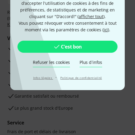
d'accepter l'utilisation de cookies à des fins de
préférences, de statistiques et de marketing en
Réglez de manière sûre et sécurisée par Virement
cliquant sur "D'accord!" (
afficher tout
).
(IBAN/BIC), PayPal, Amazon Pay,
Klarna Payer Maintenant
,
Vous pouvez révoquer votre consentement à tout
Klarna Payer en 3 fois
ou Carte de crédit.
moment via les paramètres de cookies (
ici
).
Vos avantages
C'est bon
Ga­ran­tie Thomann 3 ans
Garantie 30 jours satisfait ou remboursé
Refuser les cookies
Plus d´infos
Service de réparation
·
Infos légales
Politique de confidentialité
Conseils d'experts en la matière
Garantie satisfait ou remboursé
Le plus grand stock d'Europe
Service
Frais de port et délais de livraison