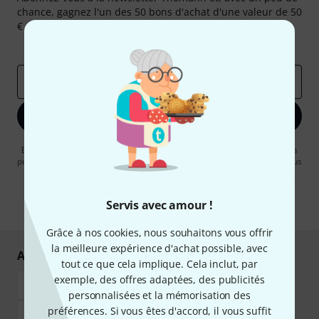
chance, gagnez l'un des 50 bons d'achat d'une valeur de 50
€ chacun!
Articles inspirants
Deals
Aperçus Thomann
Adresse e-mail
*
S'inscrire maintenant
En cliquant sur "S'inscrire maintenant", vous acceptez de recevoir des
publicités par e-mail. La désinscription est possible à tout moment. Vous
pouvez trouver plus d'informations à ce sujet dans notre
Politique de
confidentialité
.
Servis avec amour !
* Requis
Grâce à nos cookies, nous souhaitons vous offrir
la meilleure expérience d'achat possible, avec
Achetez et payez en toute sécurité
tout ce que cela implique. Cela inclut, par
exemple, des offres adaptées, des publicités
personnalisées et la mémorisation des
préférences. Si vous êtes d'accord, il vous suffit