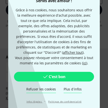
Servis avec amour !
S'inscrire maintenant
Grâce à nos cookies, nous souhaitons vous offrir
la meilleure expérience d'achat possible, avec
tout ce que cela implique. Cela inclut, par
En cliquant sur "S'inscrire maintenant", vous acceptez de recevoir des
publicités par e-mail. La désinscription est possible à tout moment. Vous
exemple, des offres adaptées, des publicités
pouvez trouver plus d'informations à ce sujet dans notre
Politique de
personnalisées et la mémorisation des
confidentialité
.
préférences. Si vous êtes d'accord, il vous suffit
* Requis
d'accepter l'utilisation de cookies à des fins de
préférences, de statistiques et de marketing en
cliquant sur "D'accord!" (
afficher tout
).
Achetez et payez en toute sécurité
Vous pouvez révoquer votre consentement à tout
moment via les paramètres de cookies (
ici
).
C'est bon
Réglez de manière sûre et sécurisée par Virement
Refuser les cookies
Plus d´infos
(IBAN/BIC), PayPal, Amazon Pay,
Klarna Payer Maintenant
,
Klarna Payer en 3 fois
ou Carte de crédit.
·
Infos légales
Politique de confidentialité