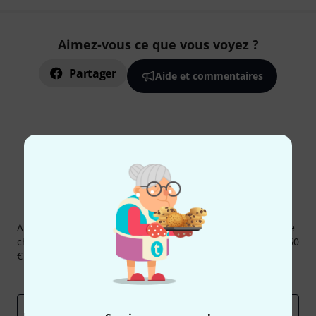
Aimez-vous ce que vous voyez ?
Partager
Aide et commentaires
Newsletters Thomann
Abonnez-vous à la newsletter Thomann et, avec un peu de
chance, gagnez l'un des 50 bons d'achat d'une valeur de 50
€ chacun!
Articles inspirants
Deals
Aperçus Thomann
Adresse e-mail
*