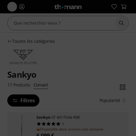
Démarr
Toutes les catégories
Sankyo
Conseil
17
Produits
·
Filtres
Popularité
Sankyo
CF 401 Flute RBE
3
Disponible dans environ une semaine
6.099
€