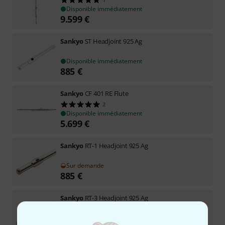
Disponible immédiatement
9.599
€
Sankyo
ST Headjoint 925 Ag
Disponible immédiatement
885
€
Sankyo
CF 401 RE Flute
2
Disponible immédiatement
5.699
€
Sankyo
RT-1 Headjoint 925 Ag
Sur demande
885
€
Sankyo
RT-3 Headjoint 925 Ag
Disponible rapidement (2 à 5 jours)