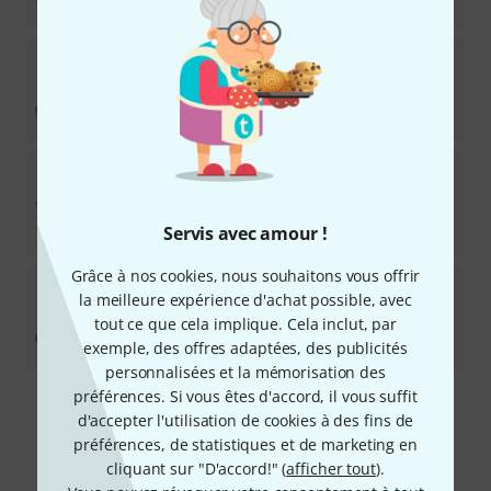
885
€
Sankyo
RT-2 Headjoint 925 Ag
1
Sur demande
885
€
Sankyo
CF 501 Handmade
Sur demande
7.199
€
Servis avec amour !
Grâce à nos cookies, nous souhaitons vous offrir
Sankyo
FT Headjoint 925 Ag
la meilleure expérience d'achat possible, avec
tout ce que cela implique. Cela inclut, par
Sur demande
885
€
exemple, des offres adaptées, des publicités
personnalisées et la mémorisation des
préférences. Si vous êtes d'accord, il vous suffit
Envoi gratuit à partir de 69 €
d'accepter l'utilisation de cookies à des fins de
Les prix sont indiqués avec TVA comprise
préférences, de statistiques et de marketing en
cliquant sur "D'accord!" (
afficher tout
).