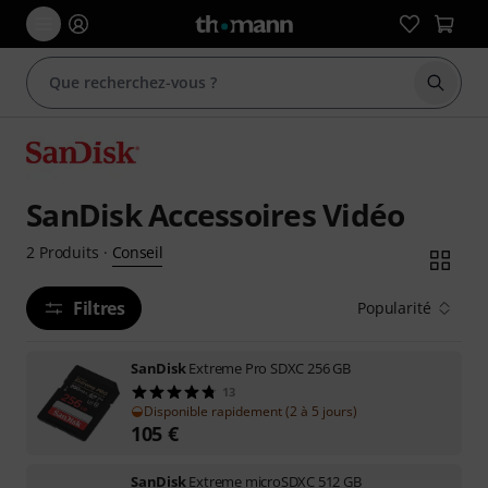
Démarr
SanDisk Accessoires Vidéo
Conseil
2
Produits
·
Filtres
Popularité
SanDisk
Extreme Pro SDXC 256 GB
13
Disponible rapidement (2 à 5 jours)
105
€
SanDisk
Extreme microSDXC 512 GB