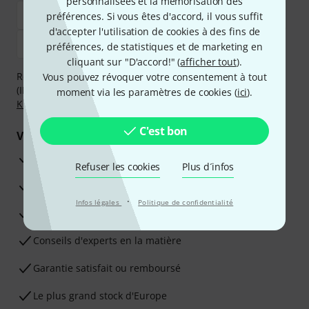
personnalisées et la mémorisation des
préférences. Si vous êtes d'accord, il vous suffit
d'accepter l'utilisation de cookies à des fins de
préférences, de statistiques et de marketing en
cliquant sur "D'accord!" (
afficher tout
).
Réglez de manière sûre et sécurisée par Virement
Vous pouvez révoquer votre consentement à tout
(IBAN/BIC), PayPal, Amazon Pay,
Klarna Payer Maintenant
,
moment via les paramètres de cookies (
ici
).
Klarna Payer en 3 fois
ou Carte de crédit.
C'est bon
Vos avantages
Ga­ran­tie Thomann 3 ans
Refuser les cookies
Plus d´infos
Garantie 30 jours satisfait ou remboursé
·
Infos légales
Politique de confidentialité
Service de réparation
Conseils d'experts en la matière
Garantie satisfait ou remboursé
Le plus grand stock d'Europe