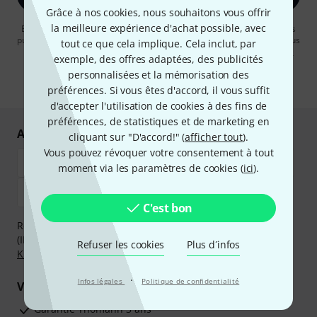
Grâce à nos cookies, nous souhaitons vous offrir
la meilleure expérience d'achat possible, avec
En cliquant sur "S'inscrire maintenant", vous acceptez de recevoir des
publicités par e-mail. La désinscription est possible à tout moment. Vous
tout ce que cela implique. Cela inclut, par
pouvez trouver plus d'informations à ce sujet dans notre
Politique de
exemple, des offres adaptées, des publicités
confidentialité
.
personnalisées et la mémorisation des
* Requis
préférences. Si vous êtes d'accord, il vous suffit
d'accepter l'utilisation de cookies à des fins de
préférences, de statistiques et de marketing en
Achetez et payez en toute sécurité
cliquant sur "D'accord!" (
afficher tout
).
Vous pouvez révoquer votre consentement à tout
moment via les paramètres de cookies (
ici
).
C'est bon
Réglez de manière sûre et sécurisée par Virement
(IBAN/BIC), PayPal, Amazon Pay,
Klarna Payer Maintenant
,
Refuser les cookies
Plus d´infos
Klarna Payer en 3 fois
ou Carte de crédit.
·
Infos légales
Politique de confidentialité
Vos avantages
Ga­ran­tie Thomann 3 ans