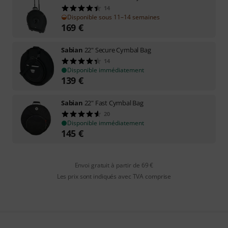
14
Disponible sous 11–14 semaines
169
€
Sabian
22" Secure Cymbal Bag
14
Disponible immédiatement
139
€
Sabian
22" Fast Cymbal Bag
20
Disponible immédiatement
145
€
Envoi gratuit à partir de 69 €
Les prix sont indiqués avec TVA comprise