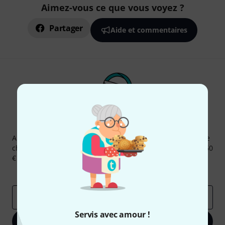
Aimez-vous ce que vous voyez ?
Partager
Aide et commentaires
Newsletters Thomann
Abonnez-vous à la newsletter Thomann et, avec un peu de
chance, gagnez l'un des 50 bons d'achat d'une valeur de 50
€ chacun!
Articles inspirants
Deals
Aperçus Thomann
Adresse e-mail
*
Servis avec amour !
S'inscrire maintenant