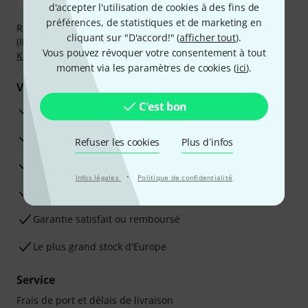
d'accepter l'utilisation de cookies à des fins de
préférences, de statistiques et de marketing en
Réglez de manière sûre et sécurisée par Virement
cliquant sur "D'accord!" (
afficher tout
).
(IBAN/BIC), PayPal, Amazon Pay,
Klarna Payer Maintenant
,
Vous pouvez révoquer votre consentement à tout
Klarna Payer en 3 fois
ou Carte de crédit.
moment via les paramètres de cookies (
ici
).
Vos avantages
C'est bon
Ga­ran­tie Thomann 3 ans
Garantie 30 jours satisfait ou remboursé
Refuser les cookies
Plus d´infos
Service de réparation
·
Infos légales
Politique de confidentialité
Conseils d'experts en la matière
Garantie satisfait ou remboursé
Le plus grand stock d'Europe
Service
Frais de port et délais de livraison