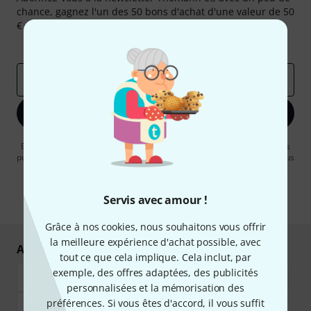
chance, gagnez l'un des 50 bons d'achat d'une valeur de 50
€ chacun!
Articles inspirants
Deals
Aperçus Thomann
Adresse e-mail
*
S'inscrire maintenant
En cliquant sur "S'inscrire maintenant", vous acceptez de recevoir des
publicités par e-mail. La désinscription est possible à tout moment. Vous
pouvez trouver plus d'informations à ce sujet dans notre
Politique de
confidentialité
.
Servis avec amour !
* Requis
Grâce à nos cookies, nous souhaitons vous offrir
la meilleure expérience d'achat possible, avec
Achetez et payez en toute sécurité
tout ce que cela implique. Cela inclut, par
exemple, des offres adaptées, des publicités
personnalisées et la mémorisation des
préférences. Si vous êtes d'accord, il vous suffit