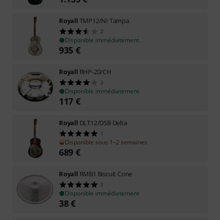
Royall
TMP12/NI Tampa
2
Disponible immédiatement
935
€
Royall
RHP-20/CH
3
Disponible immédiatement
117
€
Royall
DLT12/DSB Delta
1
Disponible sous 1–2 semaines
689
€
Royall
RMB1 Biscuit Cone
3
Disponible immédiatement
38
€