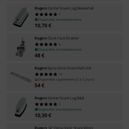
Rogers
Center Snare Lug Beavertail
7
Disponible immédiatement
10,70
€
Rogers
Clock Face Strainer
6
Disponible immédiatement
48
€
Rogers
Dyna-Sonic Snare Rail Unit
13
Disponible rapidement (2 à 5 jours)
54
€
Rogers
Center Snare Lug B&B
3
Disponible immédiatement
10,30
€
Rogers
14" Dyna-Sonic Snare Wires