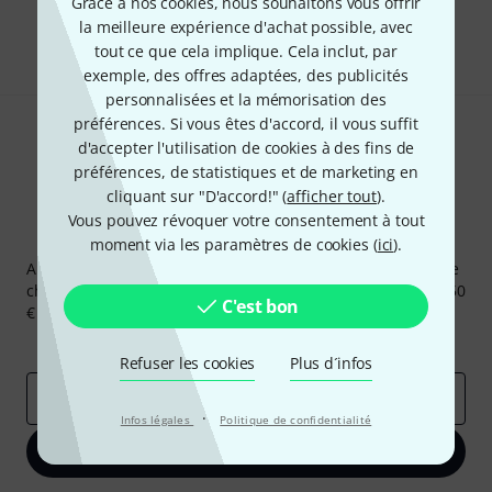
Grâce à nos cookies, nous souhaitons vous offrir
la meilleure expérience d'achat possible, avec
Partager
Aide et commentaires
tout ce que cela implique. Cela inclut, par
exemple, des offres adaptées, des publicités
personnalisées et la mémorisation des
préférences. Si vous êtes d'accord, il vous suffit
d'accepter l'utilisation de cookies à des fins de
préférences, de statistiques et de marketing en
cliquant sur "D'accord!" (
afficher tout
).
Vous pouvez révoquer votre consentement à tout
Newsletters Thomann
moment via les paramètres de cookies (
ici
).
Abonnez-vous à la newsletter Thomann et, avec un peu de
chance, gagnez l'un des 50 bons d'achat d'une valeur de 50
C'est bon
€ chacun!
Articles inspirants
Deals
Aperçus Thomann
Refuser les cookies
Plus d´infos
Adresse e-mail
*
·
Infos légales
Politique de confidentialité
S'inscrire maintenant