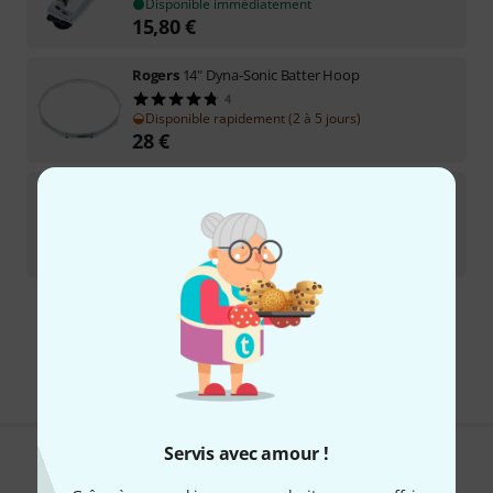
Disponible immédiatement
15,80
€
Rogers
14" Dyna-Sonic Batter Hoop
4
Disponible rapidement (2 à 5 jours)
28
€
Rogers
Dyna-Sonic Snare Gates
1
Disponible sous 12–15 semaines
9,90
€
Envoi gratuit à partir de 69 €
Les prix sont indiqués avec TVA comprise
Servis avec amour !
Aimez-vous ce que vous voyez ?