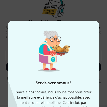
Newsletters Thomann
Abonnez-vous à la newsletter Thomann et, avec un peu de
chance, gagnez l'un des 50 bons d'achat d'une valeur de 50
€ chacun!
Articles inspirants
Deals
Aperçus Thomann
Adresse e-mail
*
S'inscrire maintenant
En cliquant sur "S'inscrire maintenant", vous acceptez de recevoir des
publicités par e-mail. La désinscription est possible à tout moment. Vous
Servis avec amour !
pouvez trouver plus d'informations à ce sujet dans notre
Politique de
confidentialité
.
Grâce à nos cookies, nous souhaitons vous offrir
la meilleure expérience d'achat possible, avec
* Requis
tout ce que cela implique. Cela inclut, par