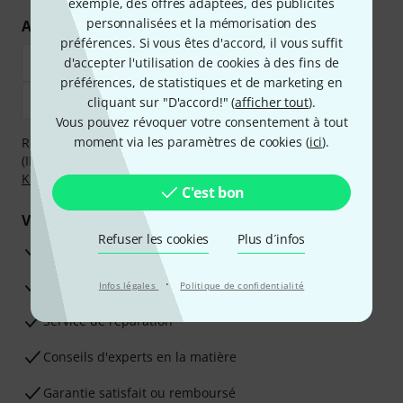
exemple, des offres adaptées, des publicités
personnalisées et la mémorisation des
Achetez et payez en toute sécurité
préférences. Si vous êtes d'accord, il vous suffit
d'accepter l'utilisation de cookies à des fins de
préférences, de statistiques et de marketing en
cliquant sur "D'accord!" (
afficher tout
).
Vous pouvez révoquer votre consentement à tout
moment via les paramètres de cookies (
ici
).
Réglez de manière sûre et sécurisée par Virement
(IBAN/BIC), PayPal, Amazon Pay,
Klarna Payer Maintenant
,
Klarna Payer en 3 fois
ou Carte de crédit.
C'est bon
Vos avantages
Refuser les cookies
Plus d´infos
Ga­ran­tie Thomann 3 ans
·
Garantie 30 jours satisfait ou remboursé
Infos légales
Politique de confidentialité
Service de réparation
Conseils d'experts en la matière
Garantie satisfait ou remboursé