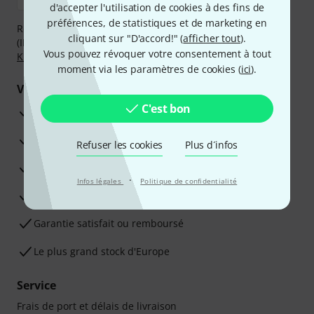
d'accepter l'utilisation de cookies à des fins de
préférences, de statistiques et de marketing en
Réglez de manière sûre et sécurisée par Virement
cliquant sur "D'accord!" (
afficher tout
).
(IBAN/BIC), PayPal, Amazon Pay,
Klarna Payer Maintenant
,
Vous pouvez révoquer votre consentement à tout
Klarna Payer en 3 fois
ou Carte de crédit.
moment via les paramètres de cookies (
ici
).
Vos avantages
C'est bon
Ga­ran­tie Thomann 3 ans
Garantie 30 jours satisfait ou remboursé
Refuser les cookies
Plus d´infos
Service de réparation
·
Infos légales
Politique de confidentialité
Conseils d'experts en la matière
Garantie satisfait ou remboursé
Le plus grand stock d'Europe
Service
Frais de port et délais de livraison