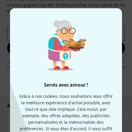
chance, gagnez l'un des 50 bons d'achat d'une valeur de 50
€ chacun!
Articles inspirants
Deals
Aperçus Thomann
Adresse e-mail
*
S'inscrire maintenant
En cliquant sur "S'inscrire maintenant", vous acceptez de recevoir des
publicités par e-mail. La désinscription est possible à tout moment. Vous
pouvez trouver plus d'informations à ce sujet dans notre
Politique de
confidentialité
.
Servis avec amour !
* Requis
Grâce à nos cookies, nous souhaitons vous offrir
la meilleure expérience d'achat possible, avec
Achetez et payez en toute sécurité
tout ce que cela implique. Cela inclut, par
exemple, des offres adaptées, des publicités
personnalisées et la mémorisation des
préférences. Si vous êtes d'accord, il vous suffit