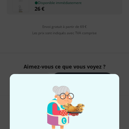
Disponible immédiatement
26
€
Envoi gratuit à partir de 69 €
Les prix sont indiqués avec TVA comprise
Aimez-vous ce que vous voyez ?
Partager
Aide et commentaires