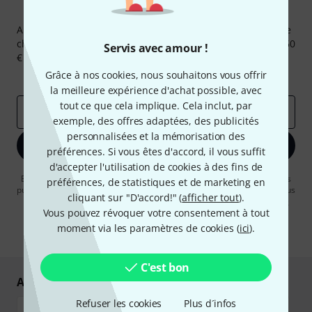
Newsletters Thomann
Abonnez-vous à la newsletter Thomann et, avec un peu de
chance, gagnez l'un des 50 bons d'achat d'une valeur de 50
Servis avec amour !
€ chacun!
Grâce à nos cookies, nous souhaitons vous offrir
Articles inspirants
Deals
Aperçus Thomann
la meilleure expérience d'achat possible, avec
tout ce que cela implique. Cela inclut, par
Adresse e-mail
*
exemple, des offres adaptées, des publicités
personnalisées et la mémorisation des
S'inscrire maintenant
préférences. Si vous êtes d'accord, il vous suffit
d'accepter l'utilisation de cookies à des fins de
En cliquant sur "S'inscrire maintenant", vous acceptez de recevoir des
préférences, de statistiques et de marketing en
publicités par e-mail. La désinscription est possible à tout moment. Vous
cliquant sur "D'accord!" (
afficher tout
).
pouvez trouver plus d'informations à ce sujet dans notre
Politique de
Vous pouvez révoquer votre consentement à tout
confidentialité
.
moment via les paramètres de cookies (
ici
).
* Requis
C'est bon
Achetez et payez en toute sécurité
Refuser les cookies
Plus d´infos