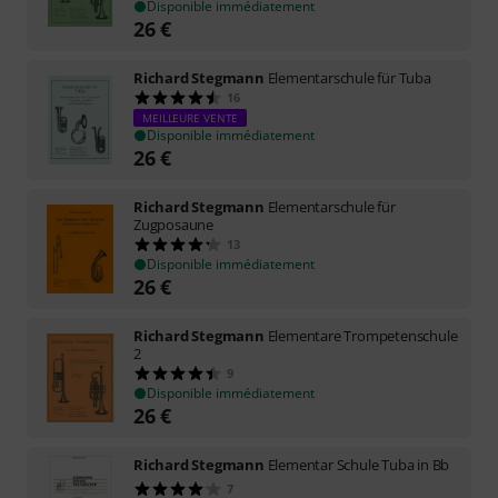
Disponible immédiatement
26
€
Richard Stegmann
Elementarschule für Tuba
16
MEILLEURE VENTE
Disponible immédiatement
26
€
Richard Stegmann
Elementarschule für
Zugposaune
13
Disponible immédiatement
26
€
Richard Stegmann
Elementare Trompetenschule
2
9
Disponible immédiatement
26
€
Richard Stegmann
Elementar Schule Tuba in Bb
7