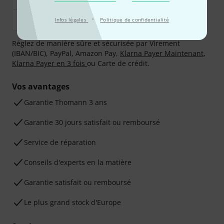
·
Infos légales
Politique de confidentialité
Réglez de manière sûre et sécurisée par Virement
(IBAN/BIC), PayPal, Amazon Pay,
Klarna Payer Maintenant
,
Klarna Payer en 3 fois
ou Carte de crédit.
Vos avantages
Ga­ran­tie Thomann 3 ans
Garantie 30 jours satisfait ou remboursé
Service de réparation
Conseils d'experts en la matière
Garantie satisfait ou remboursé
Le plus grand stock d'Europe