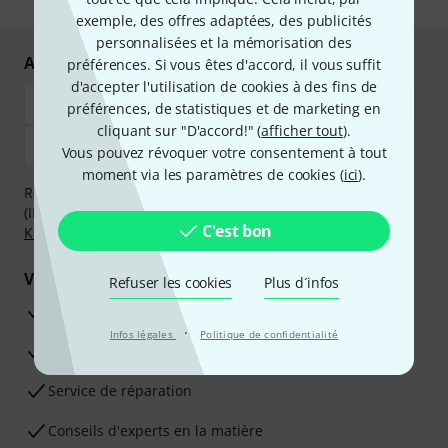
exemple, des offres adaptées, des publicités
personnalisées et la mémorisation des
Achetez et payez en toute sécurité
préférences. Si vous êtes d'accord, il vous suffit
d'accepter l'utilisation de cookies à des fins de
préférences, de statistiques et de marketing en
cliquant sur "D'accord!" (
afficher tout
).
Vous pouvez révoquer votre consentement à tout
moment via les paramètres de cookies (
ici
).
Réglez de manière sûre et sécurisée par Virement
(IBAN/BIC), PayPal, Amazon Pay,
Klarna Payer Maintenant
,
C'est bon
Klarna Payer en 3 fois
ou Carte de crédit.
Vos avantages
Refuser les cookies
Plus d´infos
Ga­ran­tie Thomann 3 ans
·
Infos légales
Politique de confidentialité
Garantie 30 jours satisfait ou remboursé
Service de réparation
Conseils d'experts en la matière