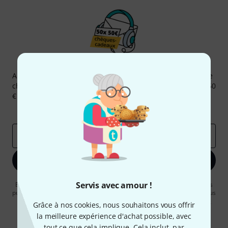
Newsletters Thomann
Abonnez-vous à la newsletter Thomann et, avec un peu de
chance, gagnez l'un des 50 bons d'achat d'une valeur de 50
€ chacun!
Articles inspirants
Deals
Aperçus Thomann
Adresse e-mail
*
S'inscrire maintenant
Servis avec amour !
En cliquant sur "S'inscrire maintenant", vous acceptez de recevoir des
publicités par e-mail. La désinscription est possible à tout moment. Vous
pouvez trouver plus d'informations à ce sujet dans notre
Politique de
Grâce à nos cookies, nous souhaitons vous offrir
confidentialité
.
la meilleure expérience d'achat possible, avec
* Requis
tout ce que cela implique. Cela inclut, par