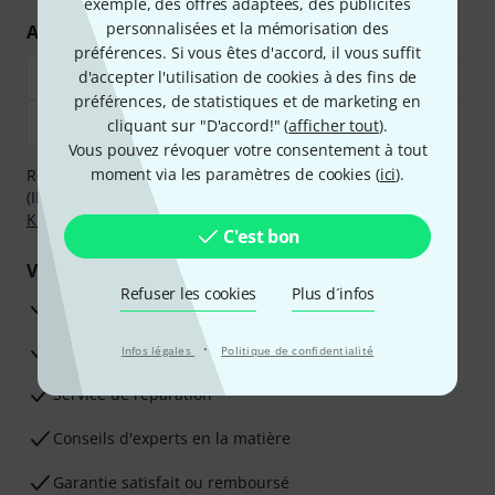
exemple, des offres adaptées, des publicités
personnalisées et la mémorisation des
Achetez et payez en toute sécurité
préférences. Si vous êtes d'accord, il vous suffit
d'accepter l'utilisation de cookies à des fins de
préférences, de statistiques et de marketing en
cliquant sur "D'accord!" (
afficher tout
).
Vous pouvez révoquer votre consentement à tout
moment via les paramètres de cookies (
ici
).
Réglez de manière sûre et sécurisée par Virement
(IBAN/BIC), PayPal, Amazon Pay,
Klarna Payer Maintenant
,
Klarna Payer en 3 fois
ou Carte de crédit.
C'est bon
Vos avantages
Refuser les cookies
Plus d´infos
Ga­ran­tie Thomann 3 ans
·
Garantie 30 jours satisfait ou remboursé
Infos légales
Politique de confidentialité
Service de réparation
Conseils d'experts en la matière
Garantie satisfait ou remboursé