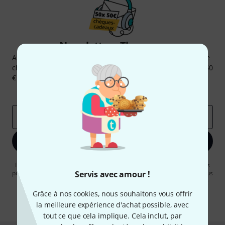
Newsletters Thomann
Abonnez-vous à la newsletter Thomann et, avec un peu de
chance, gagnez l'un des 50 bons d'achat d'une valeur de 50
€ chacun!
Articles inspirants
Deals
Aperçus Thomann
Adresse e-mail
*
S'inscrire maintenant
En cliquant sur "S'inscrire maintenant", vous acceptez de recevoir des
publicités par e-mail. La désinscription est possible à tout moment. Vous
Servis avec amour !
pouvez trouver plus d'informations à ce sujet dans notre
Politique de
confidentialité
.
Grâce à nos cookies, nous souhaitons vous offrir
la meilleure expérience d'achat possible, avec
* Requis
tout ce que cela implique. Cela inclut, par