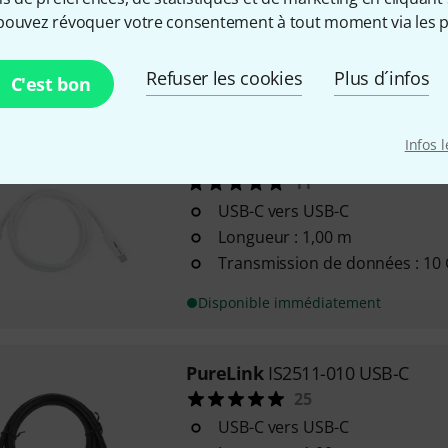
Longueur: 1 m
pouvez révoquer votre consentement à tout moment via les p
USB-A USB-B
Refuser les cookies
Plus d´infos
C'est bon
Disponible immédiatement
Infos 
PureLink
IS2510-010 USB-C
11
USB-C vers USB-C
Longueur : 1,00 m
Transmission de données : 10 
Disponible immédiatement
PureLink
IS2511-010 USB-C
25
USB-C vers USB-C