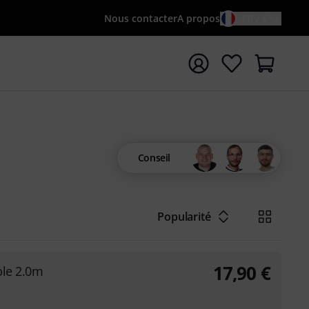
Nous contacter
A propos
FR / €
rrer la recherche avec le terme de recherche {searchTerm
Conseil
Popularité
17,90
€
ble 2.0m