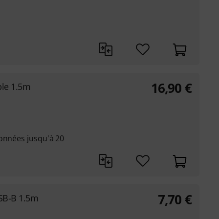
16,90
€
ble 1.5m
données jusqu'à 20
7,70
€
USB-B 1.5m