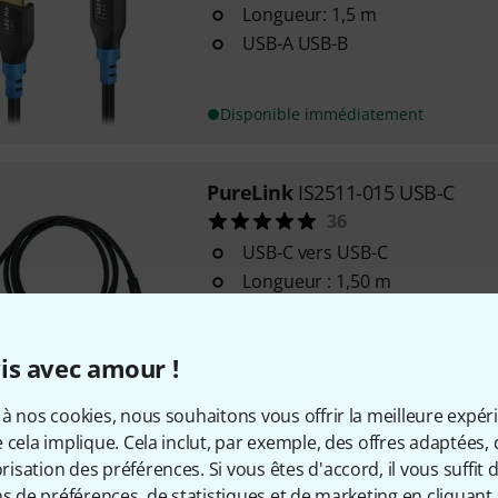
Longueur: 1,5 m
USB-A USB-B
Disponible immédiatement
PureLink
IS2511-015 USB-C
36
USB-C vers USB-C
Longueur : 1,50 m
Transmission de données : 10 
Disponible immédiatement
is avec amour !
à nos cookies, nous souhaitons vous offrir la meilleure expér
PureLink
FI-U200-010 USB-A - 
 cela implique. Cela inclut, par exemple, des offres adaptées, 
1
sation des préférences. Si vous êtes d'accord, il vous suffit d'
Série FlexInstall
ns de préférences, de statistiques et de marketing en cliquant 