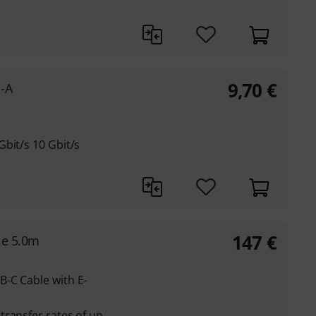
9,70
€
-A
bit/s 10 Gbit/s
147
€
le 5.0m
-C Cable with E-
transfer rates of up