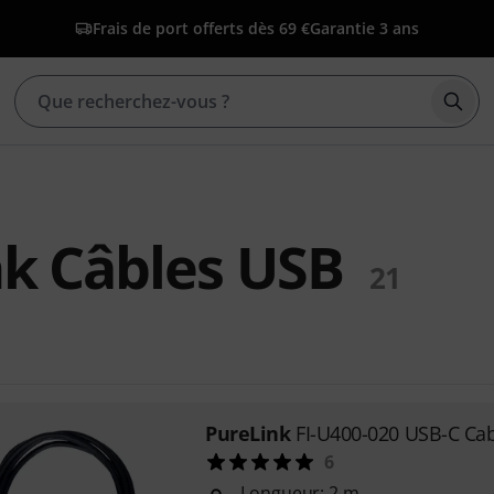
Frais de port offerts dès 69 €
Garantie 3 ans
Déma
k Câbles USB
21
PureLink
FI-U400-020 USB-C Ca
6
Longueur: 2 m