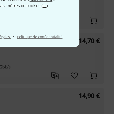
aramètres de cookies (
ici
).
·
légales
Politique de confidentialité
14,70
€
Gbit/s
14,90
€