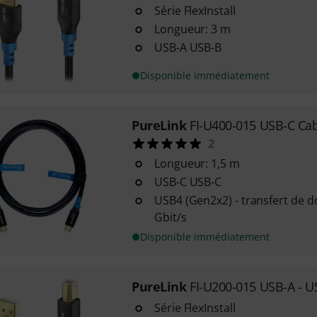
Série FlexInstall
Longueur: 3 m
USB-A USB-B
Disponible immédiatement
PureLink
FI-U400-015 USB-C Ca
2
Longueur: 1,5 m
USB-C USB-C
USB4 (Gen2x2) - transfert de 
Gbit/s
Disponible immédiatement
PureLink
FI-U200-015 USB-A - 
Série FlexInstall