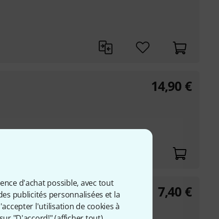
14,90
€
Gbit/s
ience d'achat possible, avec tout
7,40
€
USB-B 1.0m
des publicités personnalisées et la
accepter l'utilisation de cookies à
sur "D'accord!" (
afficher tout
).