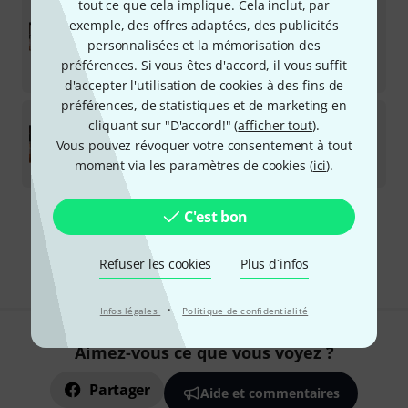
tout ce que cela implique. Cela inclut, par
exemple, des offres adaptées, des publicités
Licence de téléchargement
personnalisées et la mémorisation des
232
€
préférences. Si vous êtes d'accord, il vous suffit
-33%
Meilleur prix sur 30 jours
:
344
€
d'accepter l'utilisation de cookies à des fins de
préférences, de statistiques et de marketing en
Pulsar Audio
w495
cliquant sur "D'accord!" (
afficher tout
).
Vous pouvez révoquer votre consentement à tout
Licence de téléchargement
moment via les paramètres de cookies (
ici
).
76
€
C'est bon
Envoi gratuit à partir de 69 €
Les prix sont indiqués avec TVA comprise
Refuser les cookies
Plus d´infos
·
Infos légales
Politique de confidentialité
Aimez-vous ce que vous voyez ?
Partager
Aide et commentaires