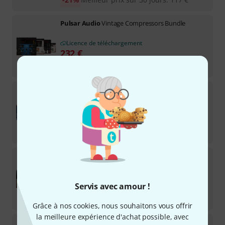
Pulsar Audio
Vintage Compressors Bundle
Licence de téléchargement
232
€
-33%
Meilleur prix sur 30 jours
:
344
€
Pulsar Audio
Poseidon
Licence de téléchargement
54
€
-36%
Meilleur prix sur 30 jours
:
84
€
Pulsar Audio
Smasher
1
Licence de téléchargement
27
€
Servis avec amour !
-34%
Meilleur prix sur 30 jours
:
41
€
Grâce à nos cookies, nous souhaitons vous offrir
la meilleure expérience d'achat possible, avec
Pulsar Audio
Analog EQs Bundle