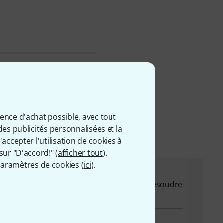
acket.com
ience d'achat possible, avec tout
des publicités personnalisées et la
accepter l'utilisation de cookies à
sur "D'accord!" (
afficher tout
).
aramètres de cookies (
ici
).
on pour répondre à toutes vos questions et résoudre