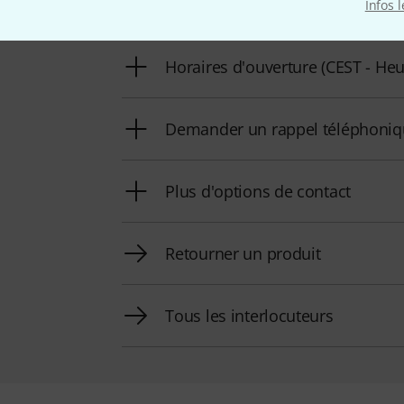
Préparer le numéro client
Infos 
Horaires d'ouverture (CEST - Heu
Demander un rappel téléphoni
Plus d'options de contact
Retourner un produit
Tous les interlocuteurs