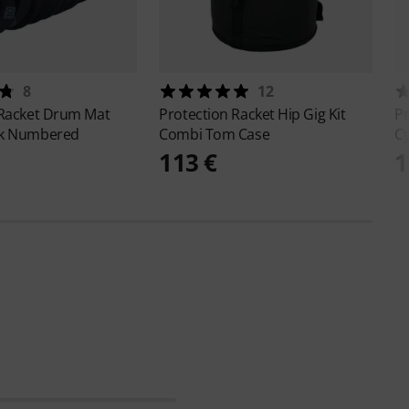
8
12
 Racket
Drum Mat
Protection Racket
Hip Gig Kit
Pr
ck Numbered
Combi Tom Case
Cy
113 €
1