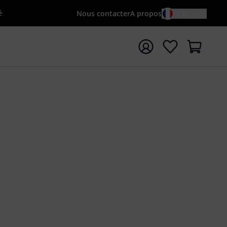
é
Nous contacter
A propos
FR / €
rrer la recherche avec le terme de recherche {searchTerm