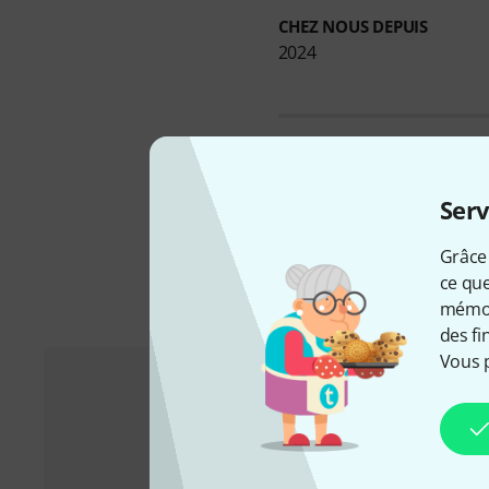
CHEZ NOUS DEPUIS
2024
Vous pouvez trouver plus 
Serv
Grâce 
ce que
mémori
des fi
Vous 
Service Client France