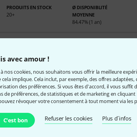
PRODUITS EN STOCK
Ø DISPONIBLITÉ
20+
MOYENNE
84.47% (1 an)
d'informations sur le fabricant sur
http://www.protectionr
is avec amour !
à nos cookies, nous souhaitons vous offrir la meilleure expér
 cela implique. Cela inclut, par exemple, des offres adaptées, 
Comment nous contacter
sation des préférences. Si vous êtes d'accord, il vous suffit d'
ns de préférences, de statistiques et de marketing en cliquant 
pouvez révoquer votre consentement à tout moment via les p
Notre service client est à votre dispositi
Refuser les cookies
Plus d´infos
C'est bon
d'éventuels problèmes après achat.