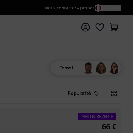
Nous contacter
A propos
FR / €
rrer la recherche avec le terme de recherche {searchTerm
Conseil
Popularité
MEILLEURE VENTE
66
€