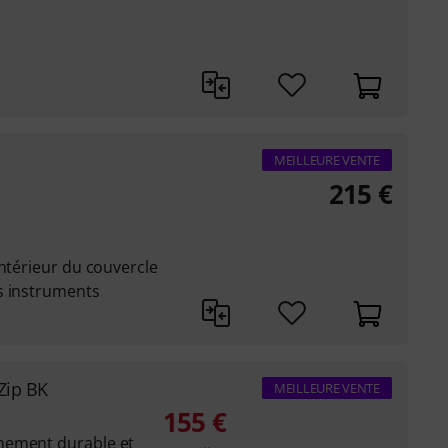
MEILLEURE VENTE
215
€
intérieur du couvercle
s instruments
Zip BK
MEILLEURE VENTE
155
€
mement durable et