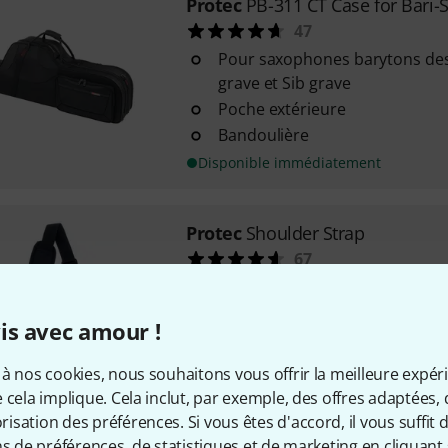
Protec
PB-311 CT Case for Bari-
47
Pour saxophones barytons des
grave et Sib grave
Poche extérieure
Bandoulière
Disponible immédiatement
Protec
Shoulder Strap
67
Avec mousquetons
Longueur réglable de 90 à 130
is avec amour !
Epaulières de luxe
à nos cookies, nous souhaitons vous offrir la meilleure expér
Disponible immédiatement
 cela implique. Cela inclut, par exemple, des offres adaptées, 
sation des préférences. Si vous êtes d'accord, il vous suffit d'
ns de préférences, de statistiques et de marketing en cliquant 