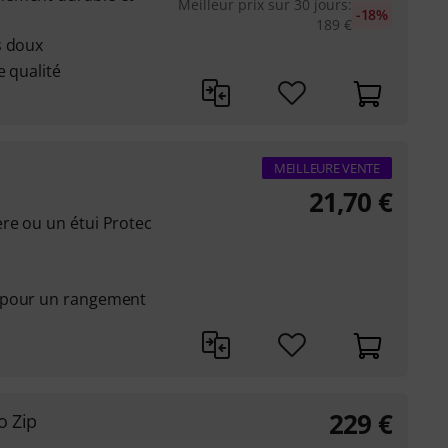
Meilleur prix sur 30 jours
:
-18%
189
€
s doux
e qualité
MEILLEURE VENTE
21,70
€
re ou un étui Protec
 pour un rangement
229
€
o Zip