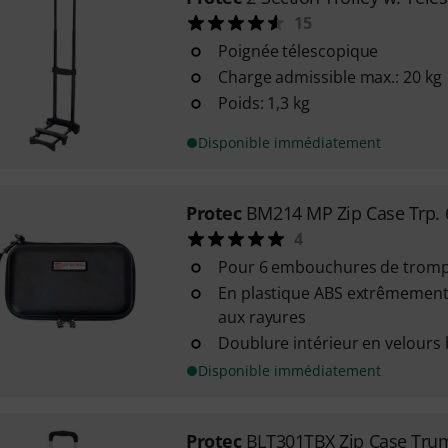
15
Poignée télescopique
Charge admissible max.: 20 kg
Poids: 1,3 kg
Disponible immédiatement
Protec
BM214 MP Zip Case Trp. 
4
Pour 6 embouchures de tromp
En plastique ABS extrêmement 
aux rayures
Doublure intérieur en velours 
Disponible immédiatement
Protec
BLT301TBX Zip Case Tru