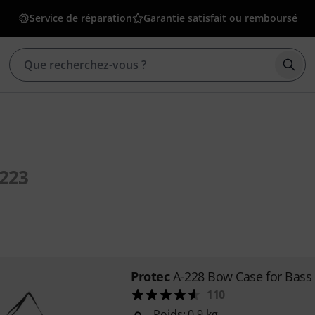
Service de réparation
Garantie satisfait ou remboursé
Déma
223
Protec
A-228 Bow Case for Bass
110
Poids: 0,9 kg