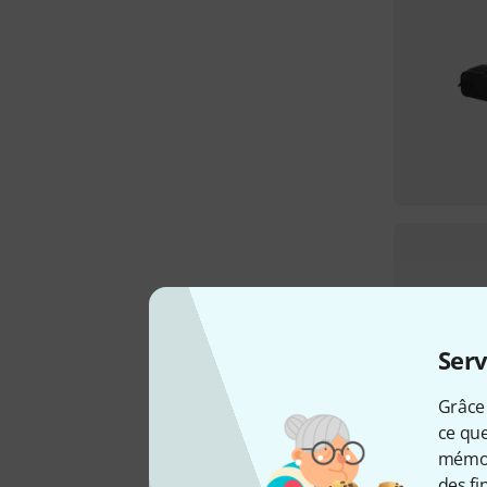
Serv
Grâce 
ce que
mémori
des fi