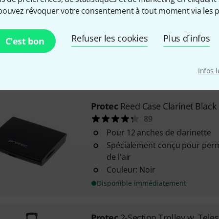
Protec
PB-319 Bass Clarinet Cas
pouvez révoquer votre consentement à tout moment via les p
28
Pour système Boehm
Refuser les cookies
Plus d´infos
Adapté aux modèles descendan
C'est bon
Non adapté aux modèles desc
Infos 
Disponible immédiatement
Protec
Reed Case Clarinet Black
89
Pour 12 anches de clarinette
Spécialement conçu pour perme
de l'air
Couleur: Noir
Disponible immédiatement
Protec
2-Section Trolley w. Tele