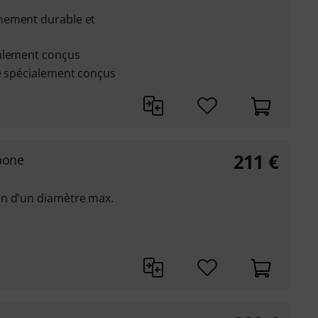
mement durable et
ialement conçus
re spécialement conçus
.
211
€
bone
on d'un diamètre max.