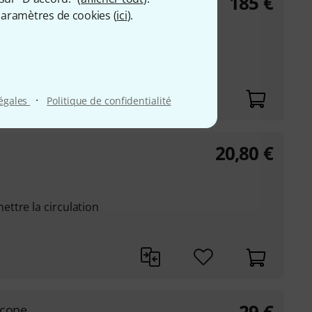
185
€
e
aramètres de cookies (
ici
).
ts au Mib grave
endants au Do grave
·
légales
Politique de confidentialité
20,80
€
ttre la circulation
scope