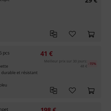
29
€
41
€
6 pcs
Meilleur prix sur 30 jours
:
-15%
ette
48
€
durable et résistant
bleu
198
€
mpet