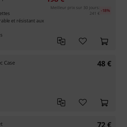
Meilleur prix sur 30 jours
:
-18%
ettes
241
€
able et résistant aux
es
48
€
ec Case
72
€
t