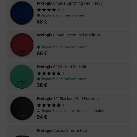
Prologix
8" Blue Lightning Pad Heavy
4
Disponible immédiatement
68
€
Prologix
8" Red Storm Pad Medium
Disponible immédiatement
66
€
Prologix
6" Method Pad Mini
5
Disponible immédiatement
38
€
Prologix
12" Blackout Pad Extreme
4
Disponible dans environ une semaine
94
€
Prologix
Vortex 5 Tenor Pad