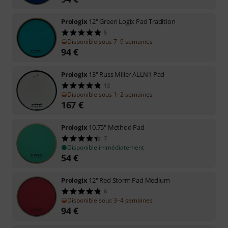
Prologix
12" Green Logix Pad Tradition
5
Disponible sous 7–9 semaines
94
€
Prologix
13" Russ Miller ALLN1 Pad
12
Disponible sous 1–2 semaines
167
€
Prologix
10.75" Method Pad
7
Disponible immédiatement
54
€
Prologix
12" Red Storm Pad Medium
6
Disponible sous 3–4 semaines
94
€