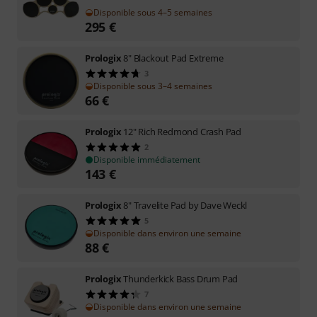
Disponible sous 4–5 semaines
295
€
Prologix
8" Blackout Pad Extreme
3
Disponible sous 3–4 semaines
66
€
Prologix
12" Rich Redmond Crash Pad
2
Disponible immédiatement
143
€
Prologix
8" Travelite Pad by Dave Weckl
5
Disponible dans environ une semaine
88
€
Prologix
Thunderkick Bass Drum Pad
7
Disponible dans environ une semaine