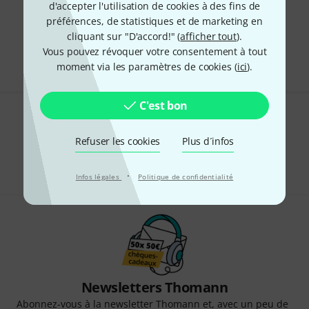
d'accepter l'utilisation de cookies à des fins de
préférences, de statistiques et de marketing en
Envoi gratuit à partir de 69 €
cliquant sur "D'accord!" (
afficher tout
).
Les prix sont indiqués avec TVA comprise
Vous pouvez révoquer votre consentement à tout
moment via les paramètres de cookies (
ici
).
C'est bon
Aimez-vous ce que vous voyez ?
Refuser les cookies
Plus d´infos
Partager
Aide et commentaires
·
Infos légales
Politique de confidentialité
Newsletters Thomann
Abonnez-vous à la newsletter Thomann et, avec un peu de