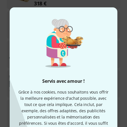
318
€
Blackstar
Debut 100RH Head Black
6
Disponible sous 6–8 semaines
298
€
Kemper
Profiling Amp PowerRack Set
55
Disponible immédiatement
2.111
€
Kemper
Profiling Amp PowerRack Bundle
Servis avec amour !
Disponible immédiatement
2.369
€
Grâce à nos cookies, nous souhaitons vous offrir
la meilleure expérience d'achat possible, avec
tout ce que cela implique. Cela inclut, par
Kemper
Profiling Amp PowerRack Bundle
exemple, des offres adaptées, des publicités
Disponible immédiatement
personnalisées et la mémorisation des
2.144
€
préférences. Si vous êtes d'accord, il vous suffit