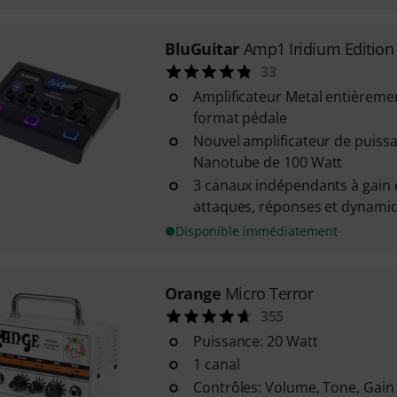
BluGuitar
Amp1 Iridium Edition
33
Amplificateur Metal entièreme
format pédale
Nouvel amplificateur de puiss
Nanotube de 100 Watt
3 canaux indépendants à gain é
attaques, réponses et dynamiqu
Disponible immédiatement
Orange
Micro Terror
355
Puissance: 20 Watt
1 canal
Contrôles: Volume, Tone, Gain