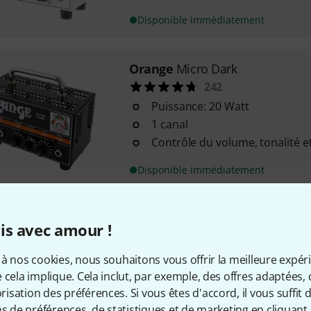
Disponible immédiatement
Orange
Micro Dark
242
Puissance: 20 Watt
1 canal
Contrôle du volume, tonalité e
Disponible immédiatement
Orange
Micro Terror Bundle
is avec amour !
Puissance: 20 Watt
1 canal
à nos cookies, nous souhaitons vous offrir la meilleure expér
Contrôles: Volume, Tone, Gain
 cela implique. Cela inclut, par exemple, des offres adaptées, 
sation des préférences. Si vous êtes d'accord, il vous suffit d'
ns de préférences, de statistiques et de marketing en cliquant 