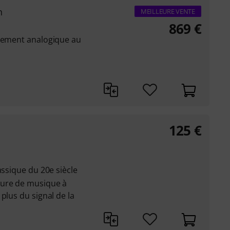
n
MEILLEURE VENTE
869
€
èrement analogique au
125
€
assique du 20e siècle
ture de musique à
plus du signal de la