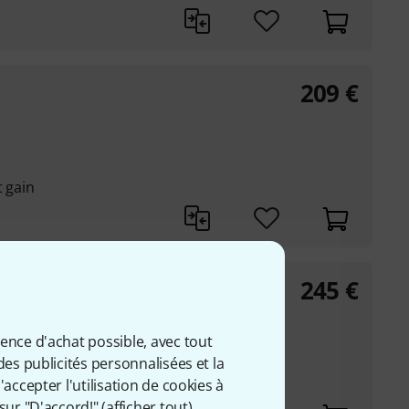
209
€
t gain
245
€
ience d'achat possible, avec tout
des publicités personnalisées et la
accepter l'utilisation de cookies à
sur "D'accord!" (
afficher tout
).