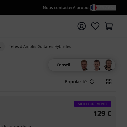
Nous contacter
A propos
FR / €
rrer la recherche avec le terme de recherche {searchTerm
s
Têtes d'Amplis Guitares Hybrides
Conseil
Popularité
MEILLEURE VENTE
129
€
 de jouer de la