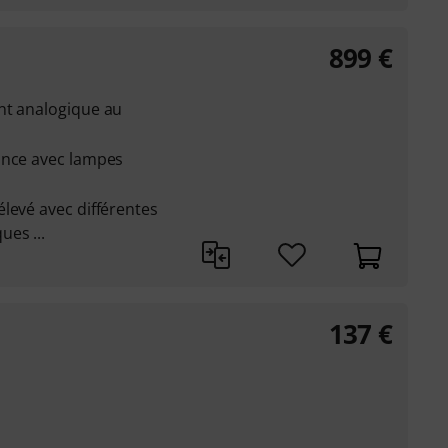
899
€
nt analogique au
ance avec lampes
levé avec différentes
es ...
137
€