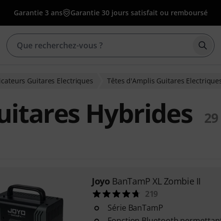
Garantie 3 ans
Garantie 30 jours satisfait ou remboursé
Déma
icateurs Guitares Electriques
Têtes d'Amplis Guitares Electrique
uitares Hybrides
29
Joyo
BanTamP XL Zombie II
219
Série BanTamP
Fonction Bluetooth permettant