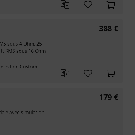
388
€
 RMS sous 4 Ohm, 25
att RMS sous 16 Ohm
 Celestion Custom
179
€
dale avec simulation