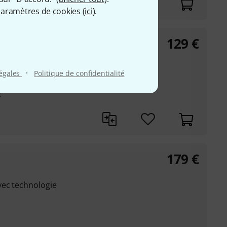
aramètres de cookies (
ici
).
129
€
·
légales
Politique de confidentialité
tack britannique à
s
179
€
vec technologie