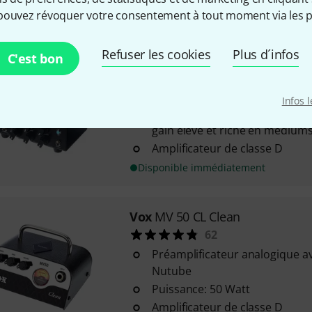
Disponible immédiatement
pouvez révoquer votre consentement à tout moment via les p
Refuser les cookies
Plus d´infos
Joyo
BanTamP XL Meteor II
C'est bon
43
Série BanTamP
Infos 
Caractéristiques sonore d'un s
gain élevé et riche en médium
Amplificateur de classe D
Disponible immédiatement
Vox
MV 50 CL Clean
62
Préamplificateur analogique a
Nutube
Puissance: 50 Watt
Amplificateur de classe D