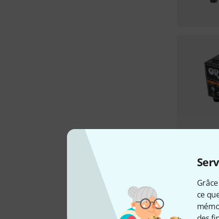
Serv
Grâce 
ce que
mémori
des fi