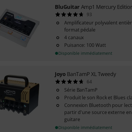
BluGuitar
Amp1 Mercury Editio
93
Amplificateur polyvalent enti
format pédale
4 canaux
Puisance: 100 Watt
Disponible immédiatement
Joyo
BanTamP XL Tweedy
64
Série BanTamP
Produit le son Rock et Blues cl
Connexion Bluetooth pour lec
partir d'une source externe en 
guitare
Disponible immédiatement