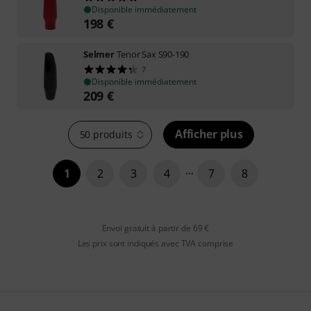
Disponible immédiatement
198
€
Selmer
Tenor Sax S90-190
7
Disponible immédiatement
209
€
Afficher plus
50 produits
1
2
3
4
7
8
Envoi gratuit à partir de 69 €
Les prix sont indiqués avec TVA comprise