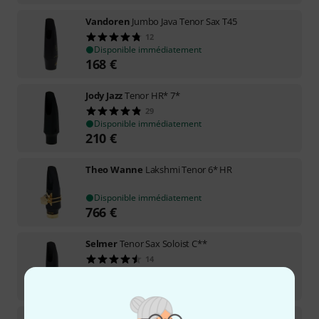
Vandoren
Jumbo Java Tenor Sax T45
12
Disponible immédiatement
168
€
Jody Jazz
Tenor HR* 7*
29
Disponible immédiatement
210
€
Theo Wanne
Lakshmi Tenor 6* HR
Disponible immédiatement
766
€
Selmer
Tenor Sax Soloist C**
14
Disponible immédiatement
249
€
Jody Jazz
Tenor HR* 6*