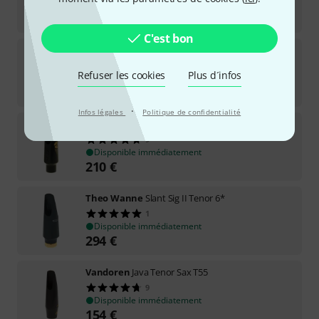
Disponible immédiatement
249
€
C'est bon
BetterSax
Burnin' Tenor Saxophone 7*
11
Refuser les cookies
Plus d´infos
Disponible immédiatement
315
€
·
Infos légales
Politique de confidentialité
Jody Jazz
Tenor JET 7*
9
Disponible immédiatement
210
€
Theo Wanne
Slant Sig II Tenor 6*
1
Disponible immédiatement
294
€
Vandoren
Java Tenor Sax T55
9
Disponible immédiatement
154
€