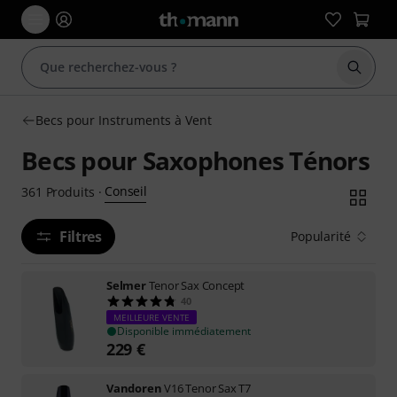
Démarr
Becs pour Instruments à Vent
Becs pour Saxophones Ténors
Conseil
361
Produits
·
Filtres
Popularité
Selmer
Tenor Sax Concept
40
MEILLEURE VENTE
Disponible immédiatement
229
€
Vandoren
V16 Tenor Sax T7