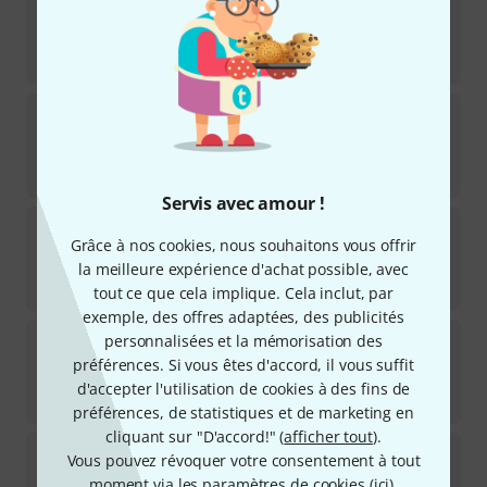
12
Disponible immédiatement
210
€
Jody Jazz
Tenor HR* Custom Dark 6*
6
Disponible immédiatement
392
€
Servis avec amour !
USA Meyer
Tenor Sax BA-3 M6M
Grâce à nos cookies, nous souhaitons vous offrir
12
Disponible immédiatement
la meilleure expérience d'achat possible, avec
186
€
tout ce que cela implique. Cela inclut, par
exemple, des offres adaptées, des publicités
BetterSax
Burnin' Tenor Saxophone 6*
personnalisées et la mémorisation des
10
préférences. Si vous êtes d'accord, il vous suffit
Disponible immédiatement
d'accepter l'utilisation de cookies à des fins de
315
€
préférences, de statistiques et de marketing en
cliquant sur "D'accord!" (
afficher tout
).
Selmer
Tenor Sax Soloist C*
Vous pouvez révoquer votre consentement à tout
14
moment via les paramètres de cookies (
ici
).