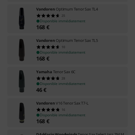
Vandoren
Optimum Tenor Sax TL4
25
Disponible immédiatement
168
€
Vandoren
Optimum Tenor Sax TL5
10
Disponible immédiatement
168
€
Yamaha
Tenor Sax 6C
28
Disponible immédiatement
46
€
Vandoren
V16 Tenor Sax T7-L
16
Disponible immédiatement
168
€
DAddario Woodwinds
Tenor Sax Select Jazz 7M M