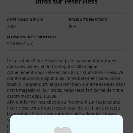
Infos sur Peter Hess
CHEZ NOUS DEPUIS
PRODUITS EN STOCK
2008
80+
Ø DISPONIBLITÉ MOYENNE
92.85% (1 an)
Les produits Peter Hess sont principalement fabriqués
dans des usines en Inde, Népal et Allemagne.
Actuellement nous référençons 87 produits Peter Hess, 76
d´entre eux sont disponibles immédiatement dans notre
stock à Treppendorf, et peuvent bien sûr être essayés dans
notre magasin ici sur place. Peter Hess fait partie de notre
assortiment depuis 2008.
Afin d´informer nos clients au maximum sur les produits
Peter Hess, vous trouverez un total de 1611, avis et test sr
les produits Peter Hess sur notre site – dont les choses
suivantes: 490 images, 50 démos sonores et 1071 avis
produit de nos clients.
Il y a en ce moment parmi nos best-sellers 16 produits