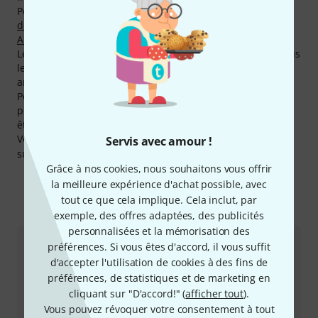
Peter Hess dans les catégories
Bols Chantants
,
Cymbales
de Temple & Cloches
,
Maillets pour Bols Chantants
et
Accessoires pour Bols Chantants
.
Le produit
Peter Hess phKS9-G
est notre best-seller de tous
les temps! Nous avons déjà vendu plus de 3.000 fois cet
article!
Peter Hess offre normalement 2 ans de garantie sur ces
produits, mais avec la garantie Thomann de 3 ans vous
êtes couverts pour un an de plus.
Vous pouvez trouver plus d'informations sur le fabricant
Servis avec amour !
sur
http://www.peter-hess-institut.de
Grâce à nos cookies, nous souhaitons vous offrir
la meilleure expérience d'achat possible, avec
tout ce que cela implique. Cela inclut, par
Comment nous contacter
exemple, des offres adaptées, des publicités
personnalisées et la mémorisation des
préférences. Si vous êtes d'accord, il vous suffit
Service Client France
d'accepter l'utilisation de cookies à des fins de
préférences, de statistiques et de marketing en
cliquant sur "D'accord!" (
afficher tout
).
Vous pouvez révoquer votre consentement à tout