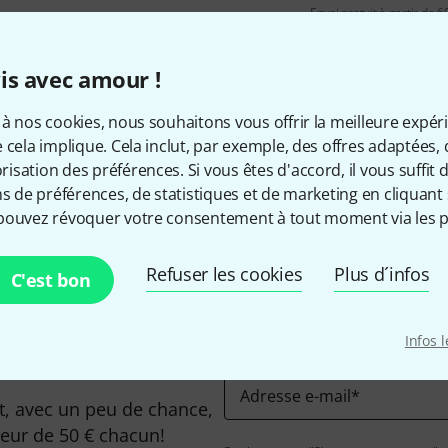
Envoi gratuit à partir de 6
Les prix sont indiqués avec TVA
is avec amour !
à nos cookies, nous souhaitons vous offrir la meilleure expér
 cela implique. Cela inclut, par exemple, des offres adaptées, 
Aimez-vous ce que vous voyez ?
sation des préférences. Si vous êtes d'accord, il vous suffit d'
ns de préférences, de statistiques et de marketing en cliquant 
pouvez révoquer votre consentement à tout moment via les p
Partager
Aide et commentaires
Refuser les cookies
Plus d´infos
C'est bon
Infos 
Adresse e-mail
*
, avec un peu de chance,
leur de 50 € chacun!