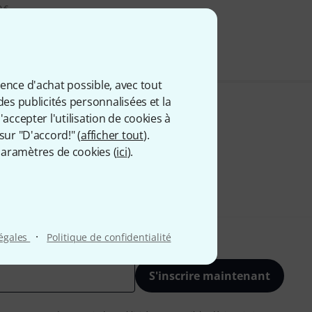
9 €
 comprise
ience d'achat possible, avec tout
des publicités personnalisées et la
accepter l'utilisation de cookies à
sur "D'accord!" (
afficher tout
).
aramètres de cookies (
ici
).
·
légales
Politique de confidentialité
S'inscrire maintenant