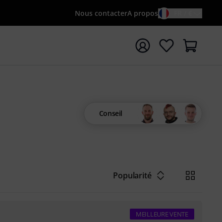
Nous contacter
A propos
FR / €
rrer la recherche avec le terme de recherche {searchTerm
Conseil
Popularité
MEILLEURE VENTE