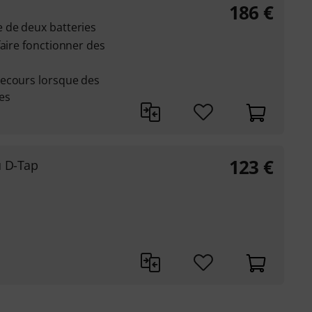
186
€
 de deux batteries
faire fonctionner des
secours lorsque des
es
123
€
u D-Tap