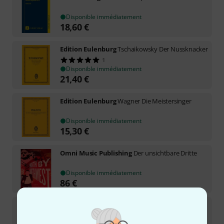
Disponible immédiatement
18,60
€
Edition Eulenburg
Tschaikowsky Der Nussknacker
1
Disponible immédiatement
21,40
€
Edition Eulenburg
Wagner Die Meistersinger
Disponible immédiatement
15,30
€
Omni Music Publishing
Der unsichtbare Dritte
Disponible immédiatement
86
€
Edition Eulenburg
Orff Carmina Burana
1