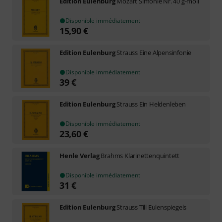
Edition Eulenburg
Mozart Sinfonie Nr. 40 g-moll
Disponible immédiatement
15,90
€
Edition Eulenburg
Strauss Eine Alpensinfonie
Disponible immédiatement
39
€
Edition Eulenburg
Strauss Ein Heldenleben
Disponible immédiatement
23,60
€
Henle Verlag
Brahms Klarinettenquintett
Disponible immédiatement
31
€
Edition Eulenburg
Strauss Till Eulenspiegels