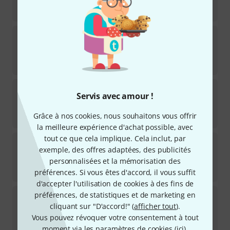
Disponible immédiatement
32
€
Edition Eulenburg
Hindemith Symphonic
1
Disponible immédiatement
29
€
Edition Eulenburg
Bach Kantate Nr. 78
Servis avec amour !
Disponible immédiatement
Grâce à nos cookies, nous souhaitons vous offrir
13,90
€
la meilleure expérience d'achat possible, avec
tout ce que cela implique. Cela inclut, par
Edition Eulenburg
Bruckner Sinfonie Nr. 9 d-moll
exemple, des offres adaptées, des publicités
personnalisées et la mémorisation des
Disponible immédiatement
26
€
préférences. Si vous êtes d'accord, il vous suffit
d'accepter l'utilisation de cookies à des fins de
Edition Eulenburg
Mozart Eine kleine Nachtmusik
préférences, de statistiques et de marketing en
cliquant sur "D'accord!" (
afficher tout
).
Disponible immédiatement
Vous pouvez révoquer votre consentement à tout
15,30
€
moment via les paramètres de cookies (
ici
).