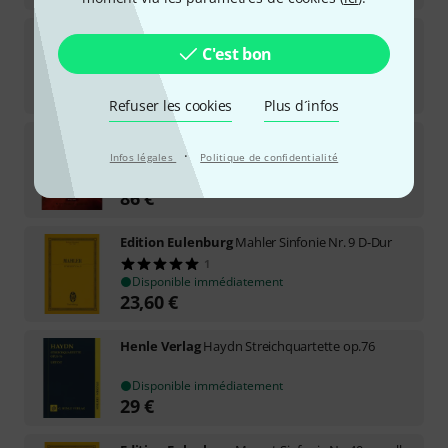
Edition Eulenburg
Bruckner Sinfonie Nr. 4/2
C'est bon
Disponible immédiatement
23,90
€
Refuser les cookies
Plus d´infos
Omni Music Publishing
Die glorreichen Sieben
·
Infos légales
Politique de confidentialité
Disponible immédiatement
86
€
Edition Eulenburg
Mahler Sinfonie Nr. 9 D-Dur
1
Disponible immédiatement
23,60
€
Henle Verlag
Haydn Streichquartette op.76
Disponible immédiatement
29
€