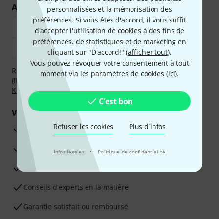
Achetez et payez en toute sécurité
personnalisées et la mémorisation des
préférences. Si vous êtes d'accord, il vous suffit
d'accepter l'utilisation de cookies à des fins de
préférences, de statistiques et de marketing en
cliquant sur "D'accord!" (
afficher tout
).
Vous pouvez révoquer votre consentement à tout
Réglez de manière sûre et sécurisée par Virement
moment via les paramètres de cookies (
ici
).
(IBAN/BIC), PayPal, Amazon Pay,
Klarna Payer Maintenant
,
Klarna Payer en 3 fois
ou Carte de crédit.
C'est bon
Vos avantages
Refuser les cookies
Plus d´infos
Ga­ran­tie Thomann 3 ans
Garantie 30 jours satisfait ou remboursé
·
Infos légales
Politique de confidentialité
Service de réparation
Conseils d'experts en la matière
Garantie satisfait ou remboursé