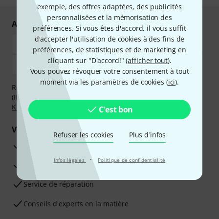
exemple, des offres adaptées, des publicités
personnalisées et la mémorisation des
Achetez et payez en toute sécurité
préférences. Si vous êtes d'accord, il vous suffit
d'accepter l'utilisation de cookies à des fins de
préférences, de statistiques et de marketing en
cliquant sur "D'accord!" (
afficher tout
).
Vous pouvez révoquer votre consentement à tout
moment via les paramètres de cookies (
ici
).
Réglez de manière sûre et sécurisée par Virement
(IBAN/BIC), PayPal, Amazon Pay,
Klarna Payer Maintenant
,
Klarna Payer en 3 fois
ou Carte de crédit.
C'est bon
Vos avantages
Refuser les cookies
Plus d´infos
Ga­ran­tie Thomann 3 ans
·
Infos légales
Politique de confidentialité
Garantie 30 jours satisfait ou remboursé
Service de réparation
Conseils d'experts en la matière