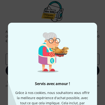
Newsletters Thomann
Abonnez-vous à la newsletter Thomann et, avec un peu de
chance, gagnez l'un des 50 bons d'achat d'une valeur de 50
€ chacun!
Articles inspirants
Deals
Aperçus Thomann
Adresse e-mail
*
S'inscrire maintenant
En cliquant sur "S'inscrire maintenant", vous acceptez de recevoir des
Servis avec amour !
publicités par e-mail. La désinscription est possible à tout moment. Vous
pouvez trouver plus d'informations à ce sujet dans notre
Politique de
Grâce à nos cookies, nous souhaitons vous offrir
confidentialité
.
la meilleure expérience d'achat possible, avec
* Requis
tout ce que cela implique. Cela inclut, par