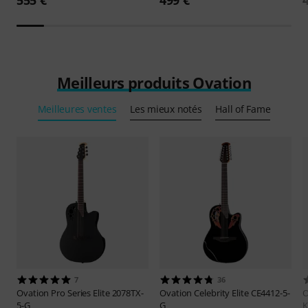
Meilleurs produits Ovation
Meilleures ventes
Les mieux notés
Hall of Fame
7
36
Ovation
Pro Series Elite 2078TX-
Ovation
Celebrity Elite CE4412-5-
O
5-G
G
K