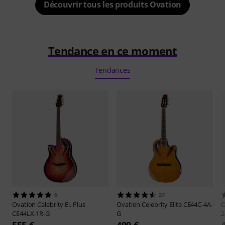
Découvrir tous les produits Ovation
Tendance en ce moment
Tendances
6
27
Ovation
Celebrity El. Plus
Ovation
Celebrity Elite CE44C-4A-
O
CE44LX-1R-G
G
2
555 €
499 €