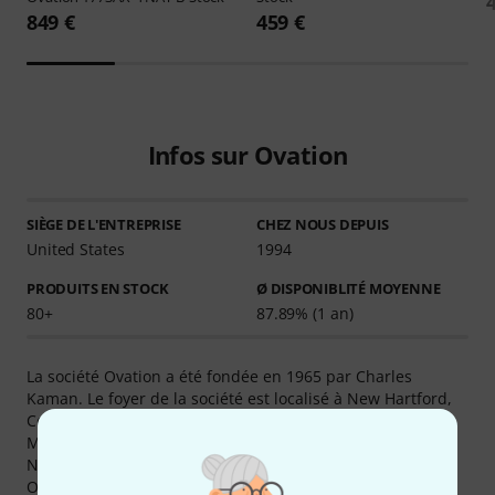
849 €
459 €
Infos sur Ovation
SIÈGE DE L'ENTREPRISE
CHEZ NOUS DEPUIS
United States
1994
PRODUITS EN STOCK
Ø DISPONIBLITÉ MOYENNE
80+
87.89% (1 an)
La société Ovation a été fondée en 1965 par Charles
Kaman. Le foyer de la société est localisé à New Hartford,
Connecticut (USA). Le siège Allemand est La société GEWA
Music Gmbh Acoustic à Adorf (D).
Nous possédons actuellement un total de 101 produits
Ovation - 77 d´entre eux sont en stock . Les produits