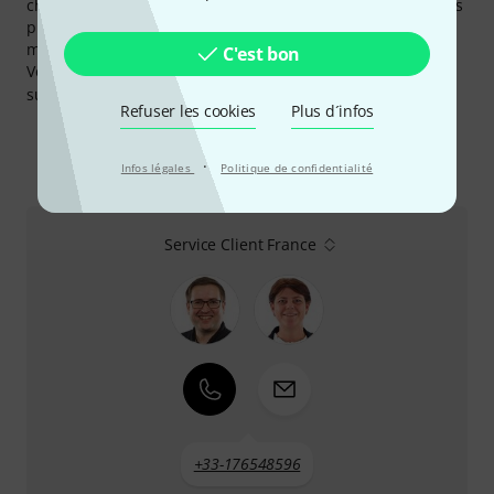
chers que partout ailleurs. Nous avons baissés les prix des
produits de ce fabricant de 10 au cours des trois derniers
mois.
C'est bon
Vous pouvez trouver plus d'informations sur le fabricant
sur
http://www.ovationguitars.com
Refuser les cookies
Plus d´infos
·
Infos légales
Politique de confidentialité
Comment nous contacter
Service Client France
+33-176548596