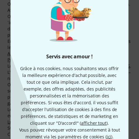
Ovation sont présents dans notre catalogue depuis 32 ans.
Avec un total de 2348 médias, test et avis sur les produits
Ovation vous pouvez vous procurer un grand nombre d
´informations sur notre site telles que 1120 images, 308
démos sonores, 914 avis utilisateurs et 6 tests dans la
presse (en plusieurs langues).
En ce moment vous trouverez les best-sellers Ovation dans
les catégories de produits
Guitares Roundback
,
Guitares
Acoustiques 12 Cordes
,
Autres Guitares Classiques
et
Servis avec amour !
Préamplis pour Instruments Acoustiques
.
Le best-seller actuel est
Ovation Celebrity Elite CE44C-4A-G
.
Grâce à nos cookies, nous souhaitons vous offrir
L'article
Ovation Celebrity Elite PlusCE48P-RG-G
est un Hit –
la meilleure expérience d'achat possible, avec
nous l´avons déjà vendu plus de 1.000 fois !
tout ce que cela implique. Cela inclut, par
Ovation offre à ses clients une garantie de 2 ans sur tous
exemple, des offres adaptées, des publicités
ses produits. Nous rallongeons cette garantie de un an
personnalisées et la mémorisation des
pour nos clients et proposons un total de 3 ans de
préférences. Si vous êtes d'accord, il vous suffit
garantie.
d'accepter l'utilisation de cookies à des fins de
Les musiciens célèbres qui font confiance à Ovation sont
entre autres,
Melissa Etheridge
, Neil Diamond,
Steve
préférences, de statistiques et de marketing en
Lukather
, Al Di Meola, Mike Krüger, Raymond Voß, Cat
cliquant sur "D'accord!" (
afficher tout
).
Stevens,
John Lennon
,
Jimmy Page
et Shania Twain.
Vous pouvez révoquer votre consentement à tout
Chez Thomann vous achetez les produits Ovation moins
moment via les paramètres de cookies (
ici
).