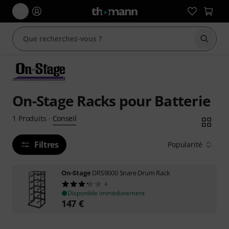
Démarr
On-Stage Racks pour Batterie
Conseil
1
Produits
·
Filtres
Popularité
On-Stage
DRS9000 Snare Drum Rack
4
Disponible immédiatement
147
€