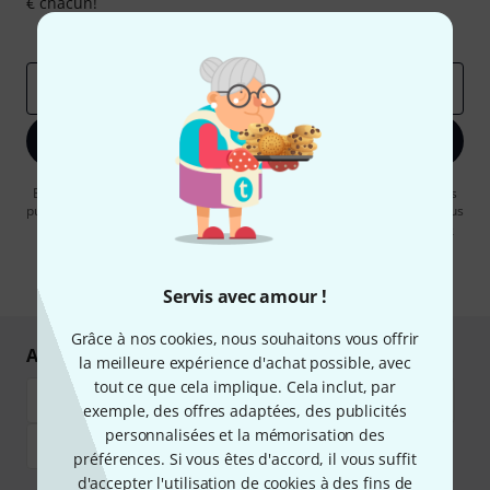
€ chacun!
Articles inspirants
Deals
Aperçus Thomann
Adresse e-mail
*
S'inscrire maintenant
En cliquant sur "S'inscrire maintenant", vous acceptez de recevoir des
publicités par e-mail. La désinscription est possible à tout moment. Vous
pouvez trouver plus d'informations à ce sujet dans notre
Politique de
confidentialité
.
* Requis
Servis avec amour !
Grâce à nos cookies, nous souhaitons vous offrir
Achetez et payez en toute sécurité
la meilleure expérience d'achat possible, avec
tout ce que cela implique. Cela inclut, par
exemple, des offres adaptées, des publicités
personnalisées et la mémorisation des
préférences. Si vous êtes d'accord, il vous suffit
d'accepter l'utilisation de cookies à des fins de