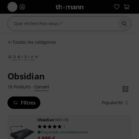
Démarr
Toutes les catégories
Obsidian
Conseil
18
Produits
·
Filtres
Popularité
Obsidian
NX1-16
1
Disponible immédiatement
4.899
€