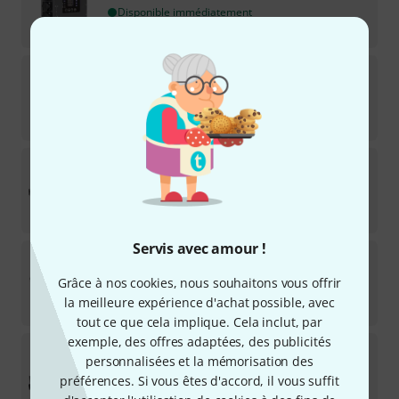
Disponible immédiatement
888
€
Obsidian
Netron DMX10-5
1
Disponible dans environ une semaine
429
€
Obsidian
Netron EN12I
Disponible rapidement (2 à 5 jours)
1.179
€
Servis avec amour !
Obsidian
Netron FS16
Grâce à nos cookies, nous souhaitons vous offrir
Précommandable maintenant
la meilleure expérience d'achat possible, avec
2.222
€
tout ce que cela implique. Cela inclut, par
exemple, des offres adaptées, des publicités
Obsidian
NX4
personnalisées et la mémorisation des
préférences. Si vous êtes d'accord, il vous suffit
Sur demande