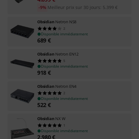
-9%
Meilleur prix sur 30 jours
:
5.399
€
Obsidian
Netron NS8
2
Disponible immédiatement
689
€
Obsidian
Netron EN12
5
Disponible immédiatement
918
€
Obsidian
Netron EN4
2
Disponible immédiatement
522
€
Obsidian
NX W
1
Disponible immédiatement
2.980
€