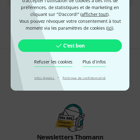
12.590
€
d'accepter l'utilisation de cookies à des fins de
préférences, de statistiques et de marketing en
cliquant sur "D'accord!" (
afficher tout
).
Envoi gratuit à partir de 69 €
Vous pouvez révoquer votre consentement à tout
Les prix sont indiqués avec TVA comprise
moment via les paramètres de cookies (
ici
).
C'est bon
Refuser les cookies
Plus d´infos
Aimez-vous ce que vous voyez ?
Partager
·
Aide et commentaires
Infos légales
Politique de confidentialité
Newsletters Thomann