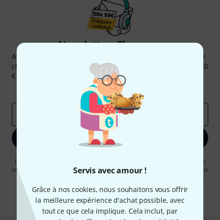
Newsletters Thomann
Abonnez-vous à la newsletter Thomann et, avec un peu de
chance, gagnez l'un des 50 bons d'achat d'une valeur de 50
€ chacun!
Articles inspirants
Deals
Aperçus Thomann
Adresse e-mail
*
S'inscrire maintenant
En cliquant sur "S'inscrire maintenant", vous acceptez de recevoir des
publicités par e-mail. La désinscription est possible à tout moment. Vous
Servis avec amour !
pouvez trouver plus d'informations à ce sujet dans notre
Politique de
confidentialité
.
Grâce à nos cookies, nous souhaitons vous offrir
la meilleure expérience d'achat possible, avec
* Requis
tout ce que cela implique. Cela inclut, par