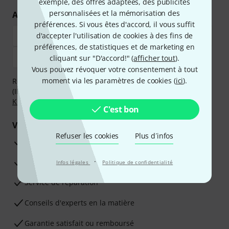
exemple, des offres adaptées, des publicités
personnalisées et la mémorisation des
Achetez et payez en toute sécurité
préférences. Si vous êtes d'accord, il vous suffit
d'accepter l'utilisation de cookies à des fins de
préférences, de statistiques et de marketing en
cliquant sur "D'accord!" (
afficher tout
).
Vous pouvez révoquer votre consentement à tout
moment via les paramètres de cookies (
ici
).
Réglez de manière sûre et sécurisée par Virement
(IBAN/BIC), PayPal, Amazon Pay,
Klarna Payer Maintenant
,
Klarna Payer en 3 fois
ou Carte de crédit.
C'est bon
Vos avantages
Refuser les cookies
Plus d´infos
Ga­ran­tie Thomann 3 ans
·
Garantie 30 jours satisfait ou remboursé
Infos légales
Politique de confidentialité
Service de réparation
Conseils d'experts en la matière
Garantie satisfait ou remboursé