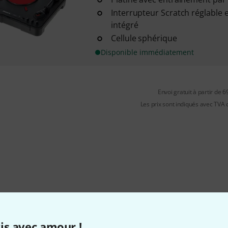
Interrupteur Scratch réglable 
intégré
Cellule sphérique
Disponible immédiatement
Envoi gratuit à partir de 6
Les prix sont indiqués avec TVA
is avec amour !