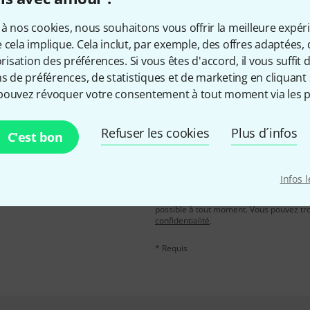
Aimez-vous ce que vous voyez ?
à nos cookies, nous souhaitons vous offrir la meilleure expér
 cela implique. Cela inclut, par exemple, des offres adaptées, 
Partager
Aide et commentaires
sation des préférences. Si vous êtes d'accord, il vous suffit d'
ns de préférences, de statistiques et de marketing en cliquant 
pouvez révoquer votre consentement à tout moment via les p
Refuser les cookies
Plus d´infos
C'est bon
Adresse e-mail
*
, avec un peu de chance,
Infos 
leur de 50 € chacun!
En cliquant sur "S'inscrire maintenant", 
possible à tout moment. Vous pouvez tro
confidentialité
.
* Requis