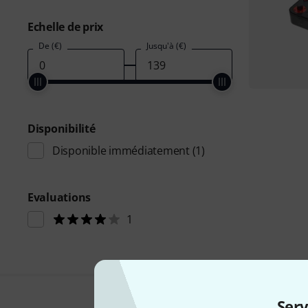
Echelle de prix
De (€)
Jusqu'à (€)
Disponibilité
Disponible immédiatement
(1)
Evaluations
1
Serv