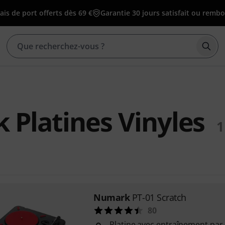
ais de port offerts dès 69 €
Garantie 30 jours satisfait ou remb
Déma
Platines Vinyles
1
Numark
PT-01 Scratch
80
Platine avec entraînement par