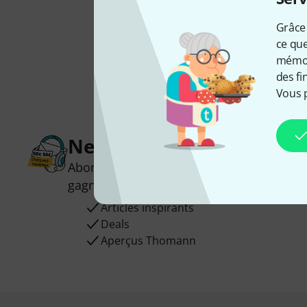
Grâce 
ce que
mémori
des fi
Vous 
Newsletters Thomann
Abonnez-vous à la newsletter Thomann et
gagnez l'un des 50 bons d'achat d'une va
Articles inspirants
Deals
Aperçus Thomann