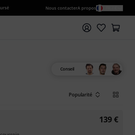
oursé
Nous contacter
A propos
FR / €
rrer la recherche avec le terme de recherche {searchTerm
Conseil
Popularité
139
€
 courroie