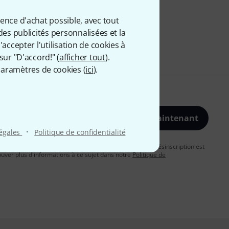
ience d'achat possible, avec tout
des publicités personnalisées et la
accepter l'utilisation de cookies à
sur "D'accord!" (
afficher tout
).
aramètres de cookies (
ici
).
S'inscrire maintenant
·
légales
Politique de confidentialité
vous acceptez de recevoir des publicités par e-mail. La désinscription est
uver plus d'informations à ce sujet dans notre
Politique de