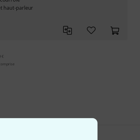
et haut-parleur
9 €
 comprise