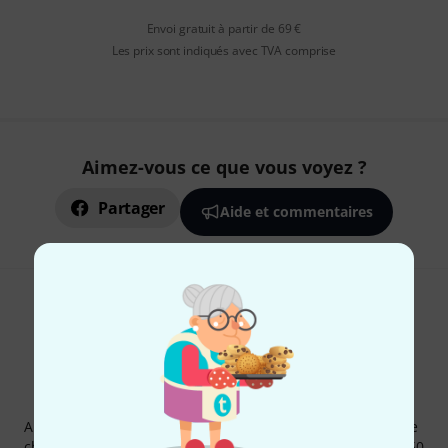
Envoi gratuit à partir de 69 €
Les prix sont indiqués avec TVA comprise
Aimez-vous ce que vous voyez ?
Partager
Aide et commentaires
Newsletters Thomann
Abonnez-vous à la newsletter Thomann et, avec un peu de
chance, gagnez l'un des 50 bons d'achat d'une valeur de 50