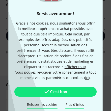
€ chacun!
Articles inspirants
Deals
Aperçus Thomann
Servis avec amour !
Grâce à nos cookies, nous souhaitons vous offrir
Adresse e-mail
*
la meilleure expérience d'achat possible, avec
tout ce que cela implique. Cela inclut, par
S'inscrire maintenant
exemple, des offres adaptées, des publicités
personnalisées et la mémorisation des
En cliquant sur "S'inscrire maintenant", vous acceptez de recevoir des
préférences. Si vous êtes d'accord, il vous suffit
publicités par e-mail. La désinscription est possible à tout moment. Vous
pouvez trouver plus d'informations à ce sujet dans notre
d'accepter l'utilisation de cookies à des fins de
Politique de
confidentialité
.
préférences, de statistiques et de marketing en
cliquant sur "D'accord!" (
afficher tout
).
* Requis
Vous pouvez révoquer votre consentement à tout
moment via les paramètres de cookies (
ici
).
Achetez et payez en toute sécurité
C'est bon
Refuser les cookies
Plus d´infos