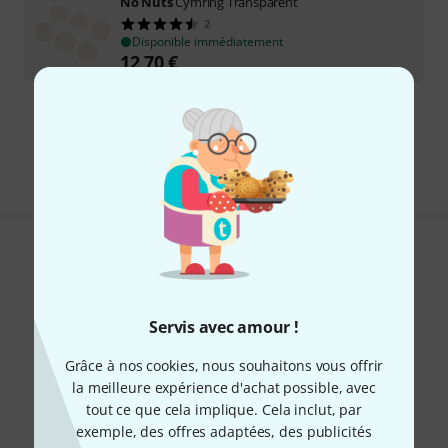
No Nuts
Cymring Transparent
2
Disponible immédiatement
12,70
€
Envoi gratuit à partir de 69 €
Les prix sont indiqués avec TVA comprise
Aimez-vous ce que vous voyez ?
Partager
Aide et commentaires
Servis avec amour !
Grâce à nos cookies, nous souhaitons vous offrir
la meilleure expérience d'achat possible, avec
tout ce que cela implique. Cela inclut, par
exemple, des offres adaptées, des publicités