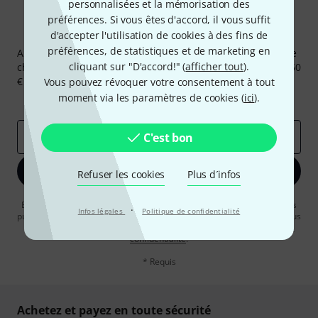
personnalisées et la mémorisation des
préférences. Si vous êtes d'accord, il vous suffit
Newsletters Thomann
d'accepter l'utilisation de cookies à des fins de
préférences, de statistiques et de marketing en
Abonnez-vous à la newsletter Thomann et, avec un peu de
cliquant sur "D'accord!" (
afficher tout
).
chance, gagnez l'un des 50 bons d'achat d'une valeur de 50
€ chacun!
Vous pouvez révoquer votre consentement à tout
moment via les paramètres de cookies (
ici
).
Articles inspirants
Deals
Aperçus Thomann
Adresse e-mail
*
C'est bon
S'inscrire maintenant
Refuser les cookies
Plus d´infos
En cliquant sur "S'inscrire maintenant", vous acceptez de recevoir des
·
Infos légales
Politique de confidentialité
publicités par e-mail. La désinscription est possible à tout moment. Vous
pouvez trouver plus d'informations à ce sujet dans notre
Politique de
confidentialité
.
* Requis
Achetez et payez en toute sécurité