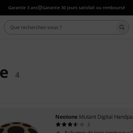
Garantie 3 ans
Garantie 30 jours satisfait ou remboursé
Déma
e
4
Neotone
Mutant Digital Handp
2
9 champs de tons normaux + 