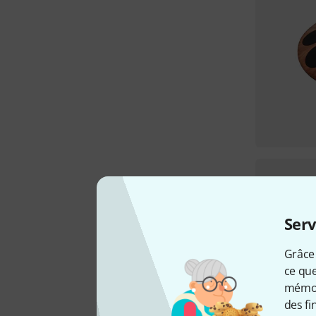
Serv
Grâce 
ce que
mémori
des fi