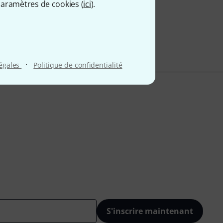
aramètres de cookies (
ici
).
9 €
 comprise
·
légales
Politique de confidentialité
S'inscrire maintenant