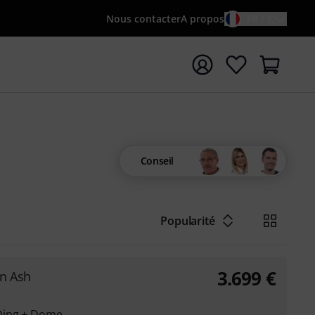
Nous contacter
A propos
FR / €
rrer la recherche avec le terme de recherche {searchTerm
Conseil
Popularité
3.699
€
an Ash
Ding + Dome