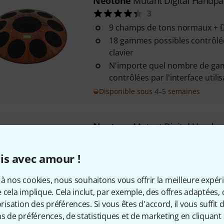
Neotone
Mutant Digital Handp
3
9 champs de tons normaux + 
18 gammes possibles contrôlée
clavier
N'importe quel nombre de ga
contrôlées par l'interface utili
Disponible sous 4–5 semaines
Neotone
Mutant Digital Handp
9 champs de tons normaux + 
18 gammes possibles contrôlée
is avec amour !
clavier
N'importe quel nombre de ga
à nos cookies, nous souhaitons vous offrir la meilleure expér
contrôlées par l'interface utili
 cela implique. Cela inclut, par exemple, des offres adaptées, 
sation des préférences. Si vous êtes d'accord, il vous suffit d'
Sur demande
ns de préférences, de statistiques et de marketing en cliquant 