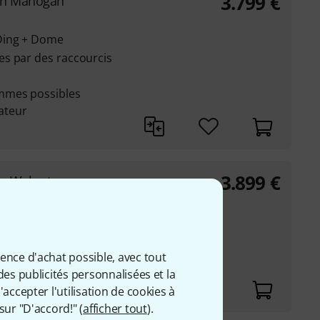
3.799
€
an Mahogan
Ding + Dome
s par des raccourcis
mmes possibles
sateur
3.899
€
an Walnut
Ding + Dome
s par des raccourcis
mmes possibles
ience d'achat possible, avec tout
sateur
des publicités personnalisées et la
accepter l'utilisation de cookies à
sur "D'accord!" (
afficher tout
).