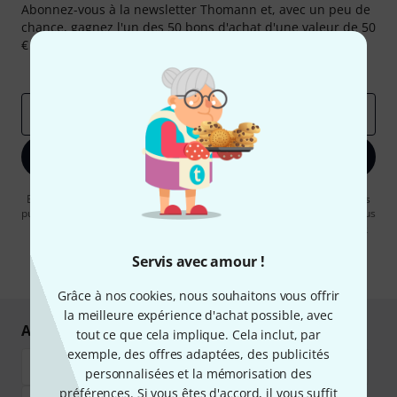
Abonnez-vous à la newsletter Thomann et, avec un peu de
chance, gagnez l'un des 50 bons d'achat d'une valeur de 50
€ chacun!
Articles inspirants
Deals
Aperçus Thomann
Adresse e-mail
*
S'inscrire maintenant
En cliquant sur "S'inscrire maintenant", vous acceptez de recevoir des
publicités par e-mail. La désinscription est possible à tout moment. Vous
pouvez trouver plus d'informations à ce sujet dans notre
Politique de
confidentialité
.
Servis avec amour !
* Requis
Grâce à nos cookies, nous souhaitons vous offrir
la meilleure expérience d'achat possible, avec
Achetez et payez en toute sécurité
tout ce que cela implique. Cela inclut, par
exemple, des offres adaptées, des publicités
personnalisées et la mémorisation des
préférences. Si vous êtes d'accord, il vous suffit