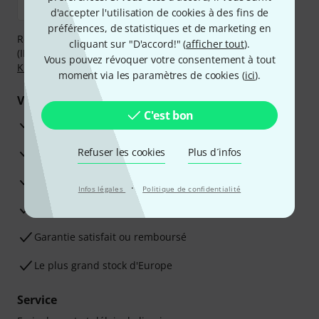
d'accepter l'utilisation de cookies à des fins de
préférences, de statistiques et de marketing en
Réglez de manière sûre et sécurisée par Virement
cliquant sur "D'accord!" (
afficher tout
).
(IBAN/BIC), PayPal, Amazon Pay,
Klarna Payer Maintenant
,
Vous pouvez révoquer votre consentement à tout
Klarna Payer en 3 fois
ou Carte de crédit.
moment via les paramètres de cookies (
ici
).
Vos avantages
C'est bon
Ga­ran­tie Thomann 3 ans
Garantie 30 jours satisfait ou remboursé
Refuser les cookies
Plus d´infos
Service de réparation
·
Infos légales
Politique de confidentialité
Conseils d'experts en la matière
Garantie satisfait ou remboursé
Le plus grand stock d'Europe
Service