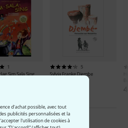
1
5
rlag
Sim Sala Sing
Sylvia Franke
Djembe
He
buch B
B
39 €
4
ience d'achat possible, avec tout
des publicités personnalisées et la
accepter l'utilisation de cookies à
sur "D'accord!" (
afficher tout
).