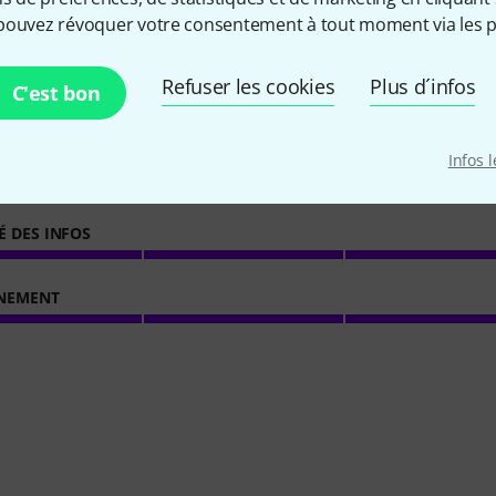
pouvez révoquer votre consentement à tout moment via les p
1
Évaluations des clients
Refuser les cookies
Plus d´infos
C'est bon
Infos 
3
/ 5
É DES INFOS
NEMENT