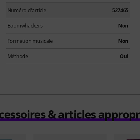
Numéro d'article
527465
Boomwhackers
Non
Formation musicale
Non
Méthode
Oui
cessoires & articles appropr