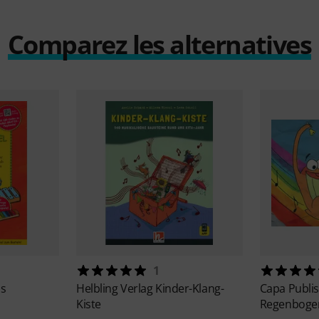
Comparez les alternatives
1
is
Helbling Verlag
Kinder-Klang-
Capa Publi
Kiste
Regenbogen