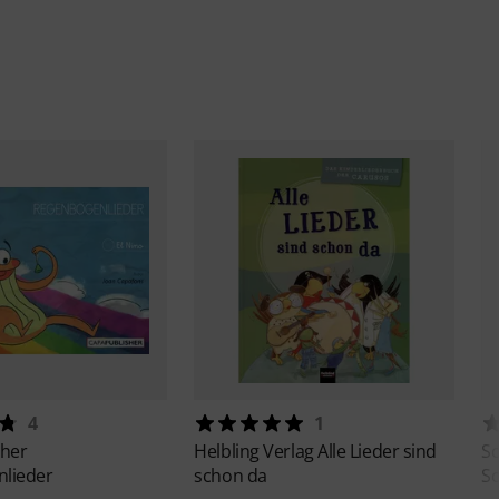
4
1
sher
Helbling Verlag
Alle Lieder sind
S
lieder
schon da
Sc