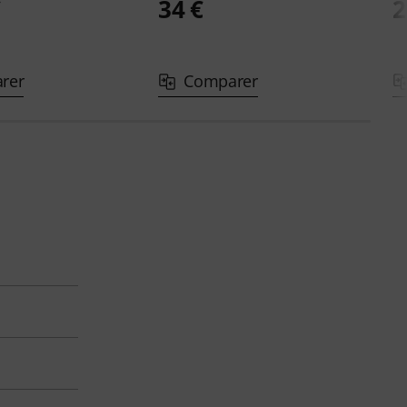
€
34 €
2
rer
Comparer