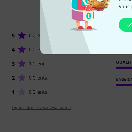
Vous 
5
0 Clients
4
0 Clients
QUALIT
3
1 Client
2
0 Clients
ENSEIG
1
0 Clients
Lignes directrices d'évaluation