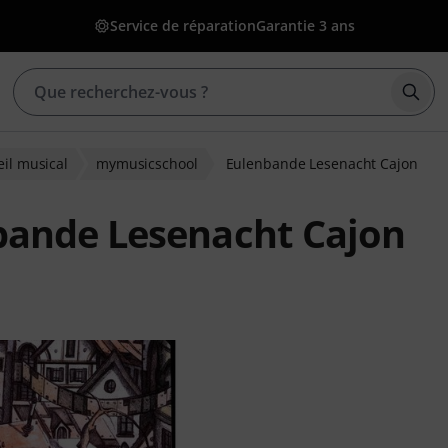
Service de réparation
Garantie 3 ans
Déma
eil musical
mymusicschool
Eulenbande Lesenacht Cajon
ande Lesenacht Cajon
ns clients