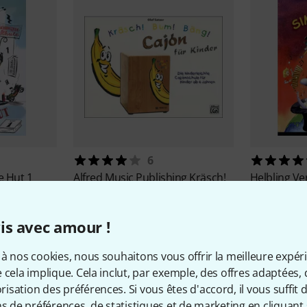
6
 Hut 1
Alfred Music Publishing
Kräsch!
Helbling Ve
Bum! Bäng! Cajon Kids
Das Lieder
18,60 €
33 €
is avec amour !
à nos cookies, nous souhaitons vous offrir la meilleure expér
 cela implique. Cela inclut, par exemple, des offres adaptées, 
sation des préférences. Si vous êtes d'accord, il vous suffit d'
ns de préférences, de statistiques et de marketing en cliquant 