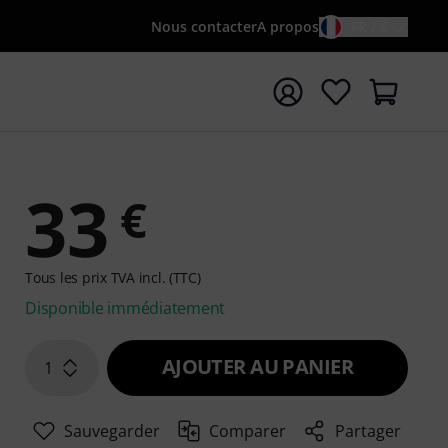
Nous contacter
A propos
FR / €
rrer la recherche avec le terme de recherche {searchTerm
33
€
Tous les prix TVA incl. (TTC)
Disponible immédiatement
AJOUTER AU PANIER
1
Sauvegarder
Comparer
Partager