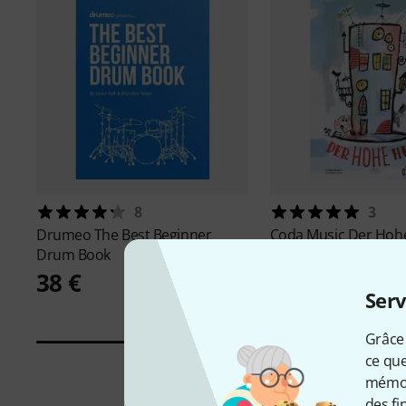
8
3
Drumeo
The Best Beginner
Coda Music
Der Hohe
Drum Book
28 €
38 €
Serv
Grâce 
ce que
mémori
des fi