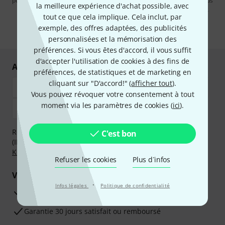
publicités par e-mail. La désinscription est possible à tout moment. Vous
la meilleure expérience d'achat possible, avec
pouvez trouver plus d'informations à ce sujet dans notre
Politique de
tout ce que cela implique. Cela inclut, par
confidentialité
.
exemple, des offres adaptées, des publicités
* Requis
personnalisées et la mémorisation des
préférences. Si vous êtes d'accord, il vous suffit
d'accepter l'utilisation de cookies à des fins de
Achetez et payez en toute sécurité
préférences, de statistiques et de marketing en
cliquant sur "D'accord!" (
afficher tout
).
Vous pouvez révoquer votre consentement à tout
moment via les paramètres de cookies (
ici
).
Réglez de manière sûre et sécurisée par Virement
C'est bon
(IBAN/BIC), PayPal, Amazon Pay,
Klarna Payer Maintenant
,
Klarna Payer en 3 fois
ou Carte de crédit.
Refuser les cookies
Plus d´infos
Vos avantages
·
Infos légales
Politique de confidentialité
Ga­ran­tie Thomann 3 ans
Garantie 30 jours satisfait ou remboursé