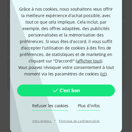
Disponible immédiatement
9,70
€
Grâce à nos cookies, nous souhaitons vous offrir
323,33
€
/ l
la meilleure expérience d'achat possible, avec
tout ce que cela implique. Cela inclut, par
Monster Oil
Lite Rotor Oil
exemple, des offres adaptées, des publicités
2
personnalisées et la mémorisation des
Disponible immédiatement
préférences. Si vous êtes d'accord, il vous suffit
9,70
€
d'accepter l'utilisation de cookies à des fins de
262,16
€
/ l
préférences, de statistiques et de marketing en
cliquant sur "D'accord!" (
afficher tout
).
Monster Oil
Heavy Rotor Oil
Vous pouvez révoquer votre consentement à tout
1
moment via les paramètres de cookies (
ici
).
Disponible immédiatement
9,70
€
323,33
€
/ l
C'est bon
Envoi gratuit à partir de 69 €
Refuser les cookies
Plus d´infos
Les prix sont indiqués avec TVA comprise
·
Infos légales
Politique de confidentialité