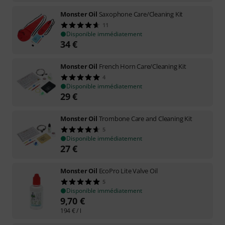
Monster Oil
Saxophone Care/Cleaning Kit
11
Disponible immédiatement
34
€
Monster Oil
French Horn Care/Cleaning Kit
4
Disponible immédiatement
29
€
Monster Oil
Trombone Care and Cleaning Kit
5
Disponible immédiatement
27
€
Monster Oil
EcoPro Lite Valve Oil
5
Disponible immédiatement
9,70
€
194
€
/ l