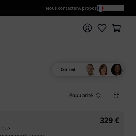
Nous contacter
A propos
FR / €
rrer la recherche avec le terme de recherche {searchTerm
Conseil
Popularité
329
€
rique