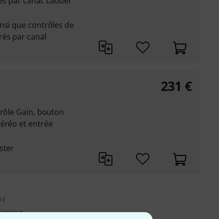
les par canal: Ladder
nsi que contrôles de
és par canal
231
€
trôle Gain, bouton
téréo et entrée
ster
9 €
 comprise