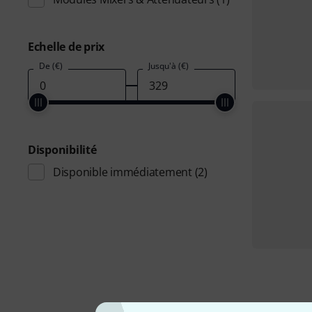
Echelle de prix
De (€)
Jusqu'à (€)
Disponibilité
Disponible immédiatement
(2)