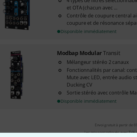
4 types de filtres sélectionnab
et OTA (chacun avec ...
Contrôle de coupure central ai
coupure et de résonance sépar
Disponible immédiatement
Modbap Modular
Transit
Mélangeur stéréo 2 canaux
Fonctionnalités par canal: con
Mute avec LED, entrée audio s
Ducking CV
Sortie stéréo avec contrôle Ma
Disponible immédiatement
Envoi gratuit à partir de 6
Les prix sont indiqués avec TVA