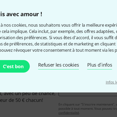
is avec amour !
à nos cookies, nous souhaitons vous offrir la meilleure expér
Aimez-vous ce que vous voyez ?
 cela implique. Cela inclut, par exemple, des offres adaptées, 
sation des préférences. Si vous êtes d'accord, il vous suffit d'
ns de préférences, de statistiques et de marketing en cliquant 
Partager
Aide et commentaires
pouvez révoquer votre consentement à tout moment via les p
Refuser les cookies
Plus d´infos
C'est bon
Infos 
Adresse e-mail
*
, avec un peu de chance,
leur de 50 € chacun!
En cliquant sur "S'inscrire maintenant", 
possible à tout moment. Vous pouvez tro
confidentialité
.