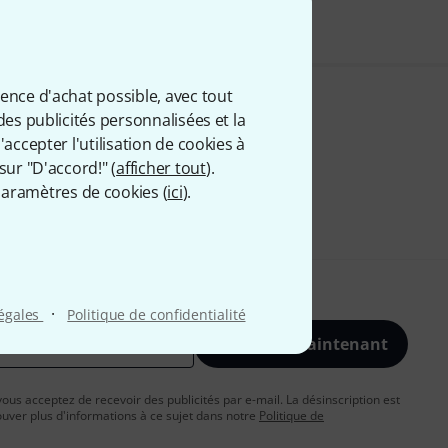
ience d'achat possible, avec tout
des publicités personnalisées et la
accepter l'utilisation de cookies à
sur "D'accord!" (
afficher tout
).
aramètres de cookies (
ici
).
·
légales
Politique de confidentialité
S'inscrire maintenant
vous acceptez de recevoir des publicités par e-mail. La désinscription est
uver plus d'informations à ce sujet dans notre
Politique de