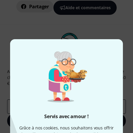
Partager
Aide et commentaires
Newsletters Thomann
Abonnez-vous à la newsletter Thomann et, avec un peu de
chance, gagnez l'un des 50 bons d'achat d'une valeur de 50
€ chacun!
Articles inspirants
Deals
Aperçus Thomann
Adresse e-mail
*
Servis avec amour !
S'inscrire maintenant
Grâce à nos cookies, nous souhaitons vous offrir