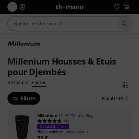
Démarr
Millenium Housses & Etuis
pour Djembés
Conseil
3
Produits
·
Filtres
Popularité
Millenium
12"-14" Djembe Bag
184
MEILLEURE VENTE
Disponible immédiatement
35
€