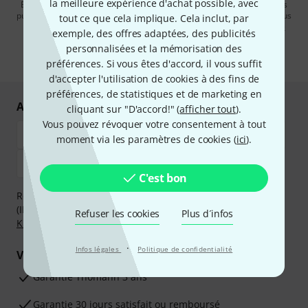
la meilleure expérience d'achat possible, avec
En cliquant sur "S'inscrire maintenant", vous acceptez de recevoir des
publicités par e-mail. La désinscription est possible à tout moment. Vous
tout ce que cela implique. Cela inclut, par
pouvez trouver plus d'informations à ce sujet dans notre
Politique de
exemple, des offres adaptées, des publicités
confidentialité
.
personnalisées et la mémorisation des
* Requis
préférences. Si vous êtes d'accord, il vous suffit
d'accepter l'utilisation de cookies à des fins de
préférences, de statistiques et de marketing en
Achetez et payez en toute sécurité
cliquant sur "D'accord!" (
afficher tout
).
Vous pouvez révoquer votre consentement à tout
moment via les paramètres de cookies (
ici
).
C'est bon
Réglez de manière sûre et sécurisée par Virement
(IBAN/BIC), PayPal, Amazon Pay,
Klarna Payer Maintenant
,
Refuser les cookies
Plus d´infos
Klarna Payer en 3 fois
ou Carte de crédit.
·
Infos légales
Politique de confidentialité
Vos avantages
Ga­ran­tie Thomann 3 ans
Garantie 30 jours satisfait ou remboursé