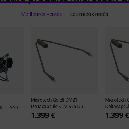
Meilleures ventes
Les mieux notés
Microtech Gefell
DM21
Microtech G
Deltacapsule KEM 975 DB
Deltacapsu
0 - EA 93
1.399 €
1.399 