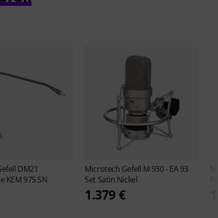
efell
DM21
Microtech Gefell
M 930 - EA 93
Mi
le KEM 975 SN
Set Satin Nickel
Ni
€
1.379 €
1