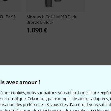
0 - EA 93
Microtech Gefell
M 930 Dark
Bronze B-Stock
1.090 €
Infos sur Microtech Gefell
is avec amour !
à nos cookies, nous souhaitons vous offrir la meilleure expér
 cela implique. Cela inclut, par exemple, des offres adaptées, 
PRODUITS EN STOCK
Ø DISPONIBLITÉ
sation des préférences. Si vous êtes d'accord, il vous suffit d'
40+
MOYENNE
ns de préférences, de statistiques et de marketing en cliquant 