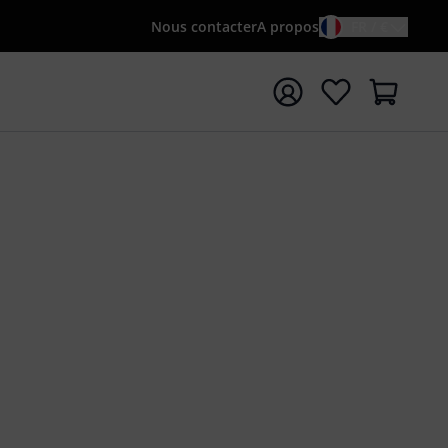
Nous contacter
A propos
FR / €
rrer la recherche avec le terme de recherche {searchTerm