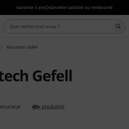
Garantie 3 ans
Garantie satisfait ou remboursé
Déma
Microtech Gefell
tech Gefell
tructeur
40+
produit(s)