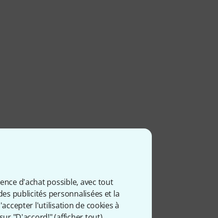
ience d'achat possible, avec tout
des publicités personnalisées et la
accepter l'utilisation de cookies à
sur "D'accord!" (
afficher tout
).