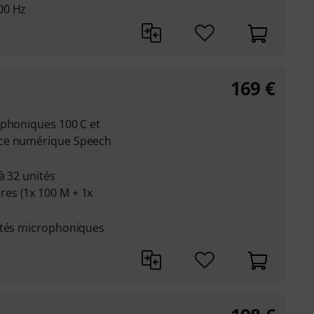
00 Hz
169
€
ophoniques 100 C et
nce numérique Speech
à 32 unités
es (1x 100 M + 1x
ités microphoniques