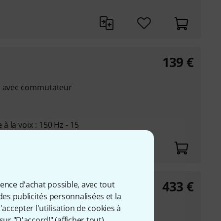
139
€
au avec commutateur
 la voix : 150 Hz - 15
433
€
ience d'achat possible, avec tout
des publicités personnalisées et la
accepter l'utilisation de cookies à
CS 1000 D (#591407#)
sur "D'accord!" (
afficher tout
).