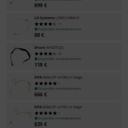
899
€
LD Systems
LDWS100MH3
71
Disponible immédiatement
88
€
Shure
WH20TQG
43
Disponible immédiatement
118
€
DPA
4066-OP-A-F90-LH beige
1
Disponible immédiatement
666
€
DPA
4088-DP-A-F90-LH beige
1
Disponible immédiatement
829
€