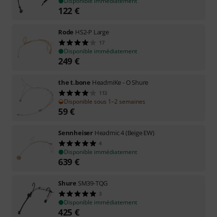
Disponible immédiatement
122
€
Rode
HS2-P Large
17
Disponible immédiatement
249
€
the t.bone
HeadmiKe - O Shure
113
Disponible sous 1–2 semaines
59
€
Sennheiser
Headmic 4 (Beige EW)
4
Disponible immédiatement
639
€
Shure
SM39-TQG
3
Disponible immédiatement
425
€