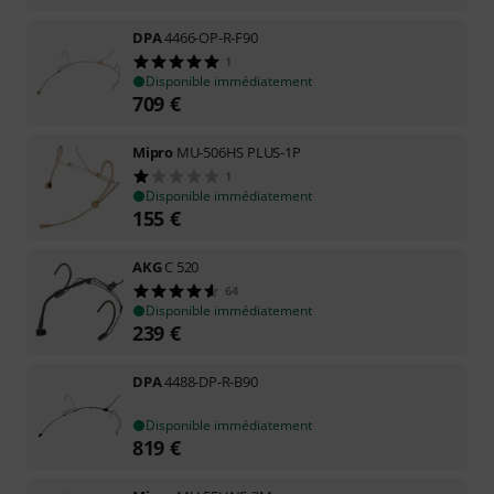
DPA
4466-OP-R-F90
1
Disponible immédiatement
709
€
Mipro
MU-506HS PLUS-1P
1
Disponible immédiatement
155
€
AKG
C 520
64
Disponible immédiatement
239
€
DPA
4488-DP-R-B90
Disponible immédiatement
819
€