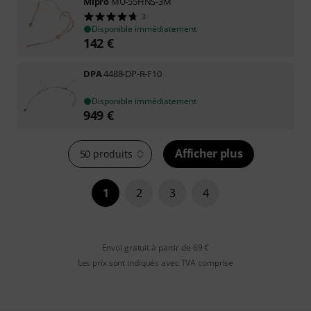
Mipro
MU-55HNS-3M
3
Disponible immédiatement
142
€
DPA
4488-DP-R-F10
Disponible immédiatement
949
€
Afficher plus
50 produits
1
2
3
4
Envoi gratuit à partir de 69 €
Les prix sont indiqués avec TVA comprise