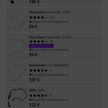
145
€
the t.bone
HeadmiKe - D EW
134
Disponible immédiatement
59
€
the t.bone
HeadmiKe - D AKG
392
MEILLEURE VENTE
Disponible immédiatement
59
€
Sennheiser
HS 2 (Beige EW)
17
Disponible immédiatement
337
€
AKG
C 544 L
62
Disponible immédiatement
122
€