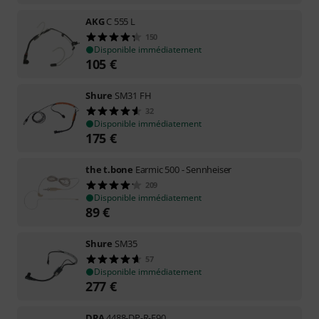
AKG
C 555 L
150
Disponible immédiatement
105
€
Shure
SM31 FH
32
Disponible immédiatement
175
€
the t.bone
Earmic 500 - Sennheiser
209
Disponible immédiatement
89
€
Shure
SM35
57
Disponible immédiatement
277
€
DPA
4488-DP-R-F90