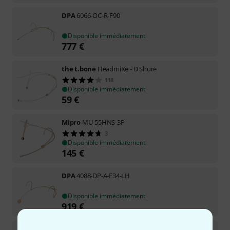
DPA
6066-OC-R-F90
Disponible immédiatement
777
€
the t.bone
HeadmiKe - D Shure
118
Disponible immédiatement
59
€
Mipro
MU-55HNS-3P
3
Disponible immédiatement
145
€
DPA
4088-DP-A-F34-LH
Disponible immédiatement
919
€
Sennheiser
HSP 2 (Beige EW)