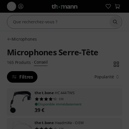
Démarr
Microphones
Microphones Serre-Tête
Conseil
165
Produits
·
Filtres
Popularité
the t.bone
HC 444 TWS
598
Disponible immédiatement
39
€
the t.bone
HeadmiKe - O EW
178