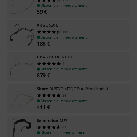
Disponible immédiatement
59
€
AKG
C 520 L
109
Disponible immédiatement
185
€
DPA
6066-OC-R-F10
2
Disponible immédiatement
879
€
Shure
DH5T/O-MTQG DuraPlex Headset
24
Disponible immédiatement
411
€
Sennheiser
ME3
63
Disponible immédiatement