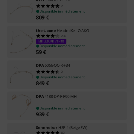
2
Disponible immédiatement
809
€
the t.bone
HeadmiKe - O AKG
236
MEILLEURE VENTE
Disponible immédiatement
59
€
DPA
6066-OC-R-F34
2
Disponible immédiatement
849
€
DPA
4188-DP-F-F90-MH
Disponible immédiatement
939
€
Sennheiser
HSP 4 (Beige EW)
82