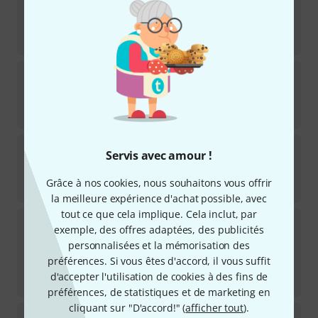
21
Disponible immédiatement
498
€
Mipro
MU-506HS PLUS-1U
2
Disponible immédiatement
155
€
Shure
MX153 T
Servis avec amour !
26
Disponible immédiatement
Grâce à nos cookies, nous souhaitons vous offrir
229
€
la meilleure expérience d'achat possible, avec
tout ce que cela implique. Cela inclut, par
DPA
6066-OC-R-F03
exemple, des offres adaptées, des publicités
1
personnalisées et la mémorisation des
Disponible sous 2–3 semaines
préférences. Si vous êtes d'accord, il vous suffit
799
€
d'accepter l'utilisation de cookies à des fins de
-6%
Meilleur prix sur 30 jours
:
849
€
préférences, de statistiques et de marketing en
cliquant sur "D'accord!" (
afficher tout
).
Mipro
MU-55HNS-3U