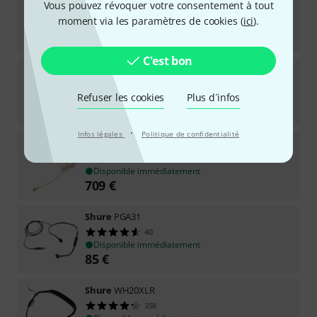
Vous pouvez révoquer votre consentement à tout
2
moment via les paramètres de cookies (
ici
).
Disponible immédiatement
147
€
C'est bon
DPA
4066-OP-A-F34-LH
Refuser les cookies
Plus d´infos
Disponible immédiatement
749
€
·
Infos légales
Politique de confidentialité
DPA
4266-OP-F-F90-MH
1
Disponible immédiatement
709
€
Shure
PGA31
40
Disponible immédiatement
85
€
Shure
WH20XLR
358