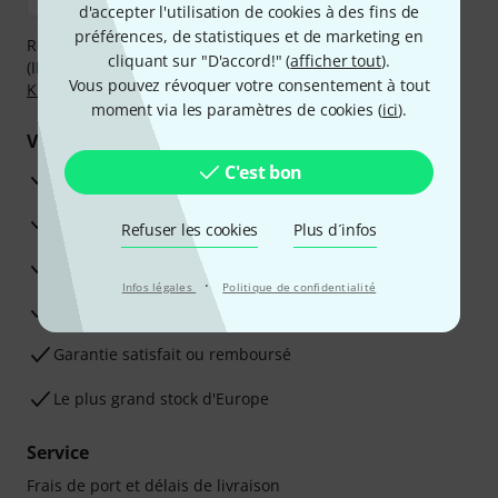
d'accepter l'utilisation de cookies à des fins de
préférences, de statistiques et de marketing en
Réglez de manière sûre et sécurisée par Virement
cliquant sur "D'accord!" (
afficher tout
).
(IBAN/BIC), PayPal, Amazon Pay,
Klarna Payer Maintenant
,
Vous pouvez révoquer votre consentement à tout
Klarna Payer en 3 fois
ou Carte de crédit.
moment via les paramètres de cookies (
ici
).
Vos avantages
C'est bon
Ga­ran­tie Thomann 3 ans
Garantie 30 jours satisfait ou remboursé
Refuser les cookies
Plus d´infos
Service de réparation
·
Infos légales
Politique de confidentialité
Conseils d'experts en la matière
Garantie satisfait ou remboursé
Le plus grand stock d'Europe
Service
Frais de port et délais de livraison