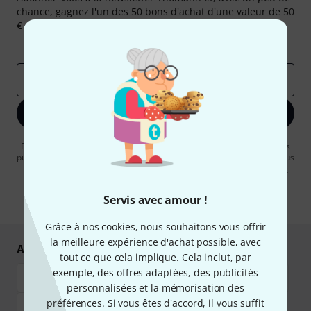
chance, gagnez l'un des 50 bons d'achat d'une valeur de 50
€ chacun!
Articles inspirants
Deals
Aperçus Thomann
Adresse e-mail
*
S'inscrire maintenant
En cliquant sur "S'inscrire maintenant", vous acceptez de recevoir des
publicités par e-mail. La désinscription est possible à tout moment. Vous
pouvez trouver plus d'informations à ce sujet dans notre
Politique de
confidentialité
.
Servis avec amour !
* Requis
Grâce à nos cookies, nous souhaitons vous offrir
la meilleure expérience d'achat possible, avec
Achetez et payez en toute sécurité
tout ce que cela implique. Cela inclut, par
exemple, des offres adaptées, des publicités
personnalisées et la mémorisation des
préférences. Si vous êtes d'accord, il vous suffit