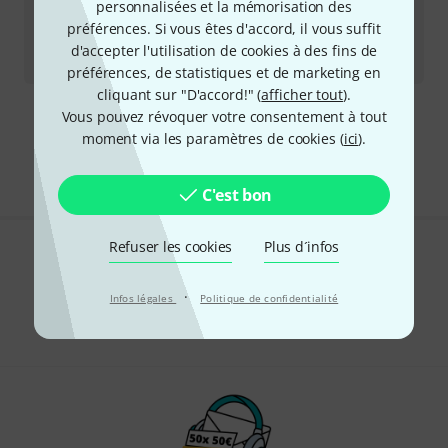
Meinl
22" Vint. Hyde Cymbal Bag BK
personnalisées et la mémorisation des
1
préférences. Si vous êtes d'accord, il vous suffit
Sur demande
d'accepter l'utilisation de cookies à des fins de
246
€
préférences, de statistiques et de marketing en
cliquant sur "D'accord!" (
afficher tout
).
Vous pouvez révoquer votre consentement à tout
Envoi gratuit à partir de 69 €
moment via les paramètres de cookies (
ici
).
Les prix sont indiqués avec TVA comprise
C'est bon
Refuser les cookies
Plus d´infos
Aimez-vous ce que vous voyez ?
·
Infos légales
Politique de confidentialité
Partager
Aide et commentaires