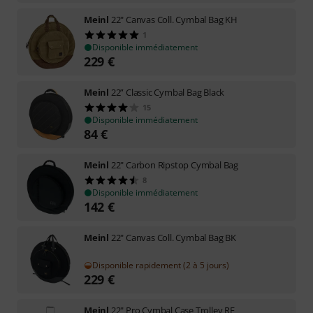
Meinl
22" Canvas Coll. Cymbal Bag KH
1
Disponible immédiatement
229
€
Meinl
22” Classic Cymbal Bag Black
15
Disponible immédiatement
84
€
Meinl
22" Carbon Ripstop Cymbal Bag
8
Disponible immédiatement
142
€
Meinl
22" Canvas Coll. Cymbal Bag BK
Disponible rapidement (2 à 5 jours)
229
€
Meinl
22" Pro Cymbal Case Trolley RE