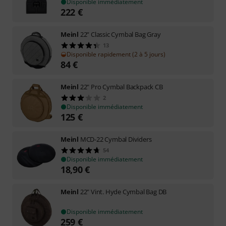
Disponible immédiatement
222
€
Meinl
22” Classic Cymbal Bag Gray
13
Disponible rapidement (2 à 5 jours)
84
€
Meinl
22" Pro Cymbal Backpack CB
2
Disponible immédiatement
125
€
Meinl
MCD-22 Cymbal Dividers
54
Disponible immédiatement
18,90
€
Meinl
22" Vint. Hyde Cymbal Bag DB
Disponible immédiatement
259
€