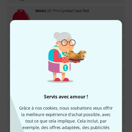
Meinl
22" Pro Cymbal Case Red
Disponible immédiatement
149
€
Meinl
MCD-14 Cymbal Dividers
57
Disponible immédiatement
13,90
€
Meinl
22" Canvas Coll. Cymbal Bag GR
Disponible sous 2–3 semaines
222
€
Servis avec amour !
Meinl
22" Vint. Hyde Cymbal Bag LB
Grâce à nos cookies, nous souhaitons vous offrir
Disponible immédiatement
la meilleure expérience d'achat possible, avec
249
€
tout ce que cela implique. Cela inclut, par
exemple, des offres adaptées, des publicités