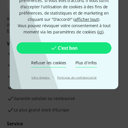
préférences. Si vous êtes d'accord, il vous suffit
d'accepter l'utilisation de cookies à des fins de
préférences, de statistiques et de marketing en
Réglez de manière sûre et sécurisée par Virement
cliquant sur "D'accord!" (
afficher tout
).
(IBAN/BIC), PayPal, Amazon Pay,
Klarna Payer Maintenant
,
Vous pouvez révoquer votre consentement à tout
Klarna Payer en 3 fois
ou Carte de crédit.
moment via les paramètres de cookies (
ici
).
Vos avantages
C'est bon
Ga­ran­tie Thomann 3 ans
Refuser les cookies
Plus d´infos
Garantie 30 jours satisfait ou remboursé
Service de réparation
·
Infos légales
Politique de confidentialité
Conseils d'experts en la matière
Garantie satisfait ou remboursé
Le plus grand stock d'Europe
Service