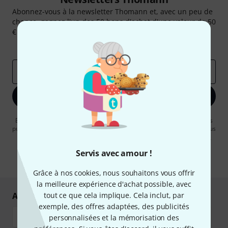
Abonnez-vous à la newsletter Thomann et, avec un peu de
chance, gagnez l'un des 50 bons d'achat d'une valeur de 50
€ chacun!
Articles inspirants
Deals
Aperçus Thomann
Adresse e-mail
*
S'inscrire maintenant
En cliquant sur "S'inscrire maintenant", vous acceptez de recevoir des
publicités par e-mail. La désinscription est possible à tout moment. Vous
pouvez trouver plus d'informations à ce sujet dans notre
Politique de
confidentialité
.
Servis avec amour !
* Requis
Grâce à nos cookies, nous souhaitons vous offrir
la meilleure expérience d'achat possible, avec
Achetez et payez en toute sécurité
tout ce que cela implique. Cela inclut, par
exemple, des offres adaptées, des publicités
personnalisées et la mémorisation des